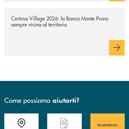
/archivio-uno-tv/certosa-village-2026-la-banca-monte-pruno-sempre-vici
Certosa Village 2026: la Banca Monte Pruno
sempre vicina al territorio
Come possiamo
?
aiutarti
Accedi all' elenco completo&nbsp; delle&nbsp; filiali&nbsp; di Banca 
Hai bisogno di assistenza immediata? Contatta
Hai bisogno di alcuni
TRASPARENZA