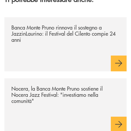
/archivio-uno-tv/banca-monte-pruno-rinnova-il-sostegno-a-jazzinlaurino-
Banca Monte Pruno rinnova il sostegno a
JazzinLaurino: il Festival del Cilento compie 24
anni
/archivio-uno-tv/nocera-la-banca-monte-pruno-sostiene-il-nocera-jazz-f
Nocera, la Banca Monte Pruno sostiene il
Nocera Jazz Festival: "investiamo nella
comunità"