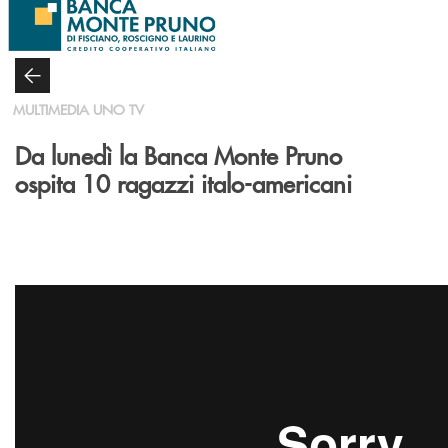
Salta al contenuto principale
MULTIMEDIA UNO TV
Da lunedì la Banca Monte Pruno
ospita 10 ragazzi italo-americani