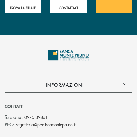
TROVA LA FILIALE
CONTATTACI
INFORMAZIONI
CONTATTI
Telefono:
0975 398611
(si apre l’app di posta elettro
PEC:
segreteria@pec.bccmontepruno.it