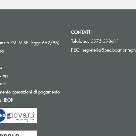
CONTATTI
Telefono:
0975 398611
Apre una nuova finestra
nzia PMI MISE (legge 662/96)
PEC:
segreteria@pec.bccmontepru
na
tà
wing
Apre una nuova finestra
lti
mento operazioni di pagamento
Apre una nuova finestra
si IBOR