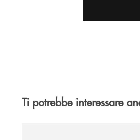
Ti potrebbe interessare an
/archivio-uno-tv/banca-monte-pruno-rinnova-il-sos