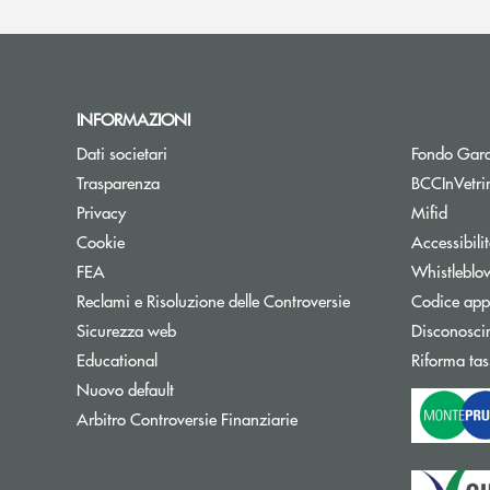
INFORMAZIONI
Dati societari
Fondo Gara
Trasparenza
BCCInVetri
Privacy
Mifid
Cookie
Accessibili
FEA
Whistleblo
Reclami e Risoluzione delle Controversie
Codice appa
Sicurezza web
Disconosci
Educational
Riforma tas
Nuovo default
Apre una nuova finestra
Arbitro Controversie Finanziarie