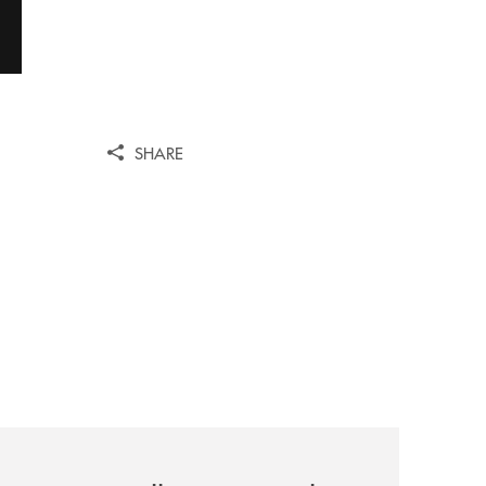
SHARE
ni/
-il-nocera-jazz-festival-investiamo-nella-comunita/
archivio-uno-tv/certosa-village-2026-la-banca-monte-pruno