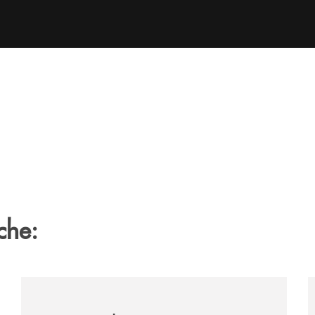
che:
tegno-a-jazzinlaurino-il-festival-del-cilento-compie-24-an
/archivio-uno-tv/nocera-la-banca-monte-pruno-sostiene
/