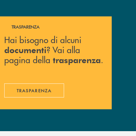
Hai bisogno di alcuni documenti ? Vai alla pagina della 
TRASPARENZA
Hai bisogno di alcuni
? Vai alla
documenti
pagina della
.
trasparenza
TRASPARENZA