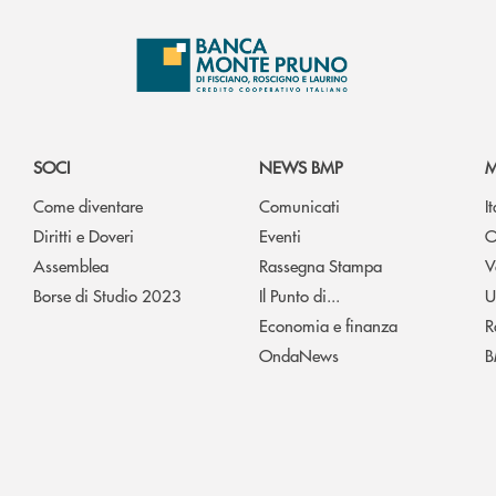
SOCI
NEWS BMP
M
Come diventare
Comunicati
I
Diritti e Doveri
Eventi
O
Assemblea
Rassegna Stampa
V
Borse di Studio 2023
Il Punto di...
U
Economia e finanza
R
OndaNews
B