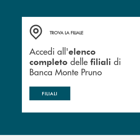
Accedi all' elenco completo&nbsp; delle&nbsp;
TROVA LA FILIALE
Accedi all'
elenco
delle
di
completo
filiali
Banca Monte Pruno
FILIALI