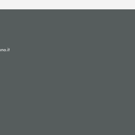
(si apre l’app di posta elettronica)
no.it