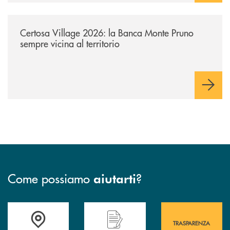
/archivio-uno-tv/certosa-village-2026-la-banca-monte-pruno-sempre-vici
Certosa Village 2026: la Banca Monte Pruno
sempre vicina al territorio
Come possiamo
?
aiutarti
Accedi all' elenco completo&nbsp; delle&nbsp; filiali&nbsp; di Banca 
Hai bisogno di assistenza immediata? Contatta
Hai bisogno di alcuni
TRASPARENZA