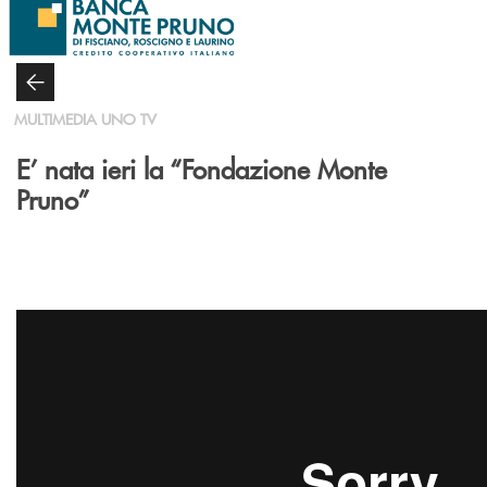
Salta al contenuto principale
MULTIMEDIA UNO TV
E’ nata ieri la “Fondazione Monte
Pruno”