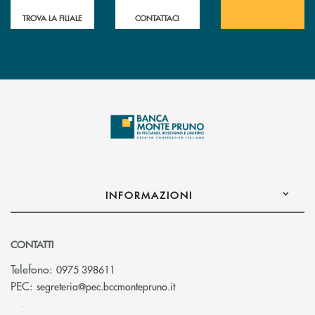
TROVA LA FILIALE
CONTATTACI
INFORMAZIONI
CONTATTI
Telefono:
0975 398611
(si apre l’app di posta elettro
PEC:
segreteria@pec.bccmontepruno.it