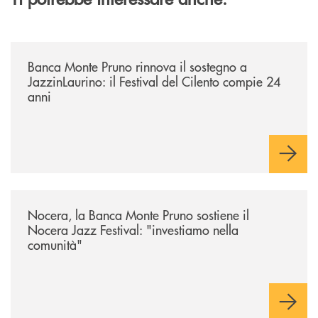
/archivio-uno-tv/banca-monte-pruno-rinnova-il-sostegno-a-jazzinlaurino-
Banca Monte Pruno rinnova il sostegno a
JazzinLaurino: il Festival del Cilento compie 24
anni
/archivio-uno-tv/nocera-la-banca-monte-pruno-sostiene-il-nocera-jazz-f
Nocera, la Banca Monte Pruno sostiene il
Nocera Jazz Festival: "investiamo nella
comunità"