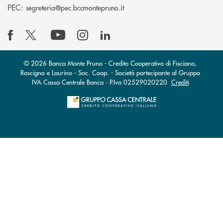
(si apre l’app di posta elettro
PEC:
segreteria@pec.bccmontepruno.it
© 2026 Banca Monte Pruno - Credito Cooperativo di Fisciano,
Roscigno e Laurino - Soc. Coop. - Società partecipante al Gruppo
IVA Cassa Centrale Banca · P.Iva 02529020220
Crediti