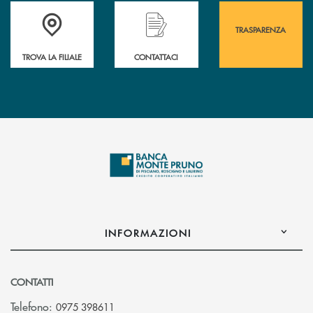
Accedi all' elenco completo&nbsp; delle&nbsp; filiali&nbsp; di Banca 
Hai bisogno di assistenza immediata? Contatta
Hai bisogno di alcuni
TRASPARENZA
TROVA LA FILIALE
CONTATTACI
INFORMAZIONI
CONTATTI
Telefono:
0975 398611