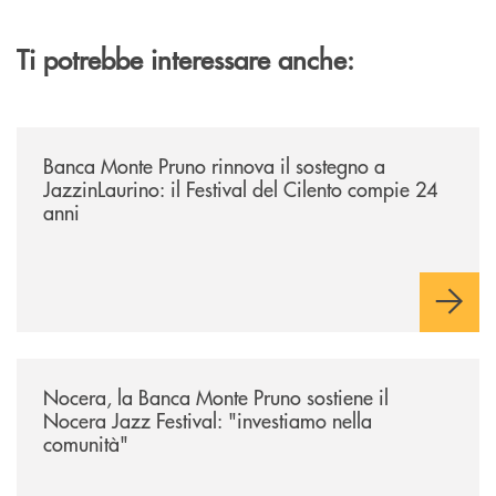
Ti potrebbe interessare anche:
/archivio-uno-tv/banca-monte-pruno-rinnova-il-sostegno-a-jazzinlaurino-
Banca Monte Pruno rinnova il sostegno a
JazzinLaurino: il Festival del Cilento compie 24
anni
/archivio-uno-tv/nocera-la-banca-monte-pruno-sostiene-il-nocera-jazz-f
Nocera, la Banca Monte Pruno sostiene il
Nocera Jazz Festival: "investiamo nella
comunità"