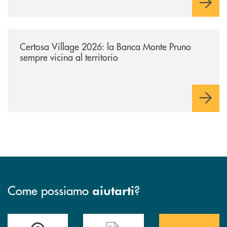
/archivio-uno-tv/certosa-village-2026-la-banca-monte-pruno-sempre-vici
Certosa Village 2026: la Banca Monte Pruno
sempre vicina al territorio
Come possiamo
?
aiutarti
Accedi all' elenco completo&nbsp; delle&nbsp; filiali&nbsp; di Banca 
Hai bisogno di assistenza immediata? Contatta
Hai bisogno di alcuni