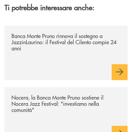
Ti potrebbe interessare anche:
/archivio-uno-tv/banca-monte-pruno-rinnova-il-sostegno-a-jazzinlaurino-
Banca Monte Pruno rinnova il sostegno a
JazzinLaurino: il Festival del Cilento compie 24
anni
/archivio-uno-tv/nocera-la-banca-monte-pruno-sostiene-il-nocera-jazz-f
Nocera, la Banca Monte Pruno sostiene il
Nocera Jazz Festival: "investiamo nella
comunità"