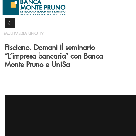
Salta al contenuto principale
MULTIMEDIA UNO TV
Fisciano. Domani il seminario
“L’impresa bancaria” con Banca
Monte Pruno e UniSa