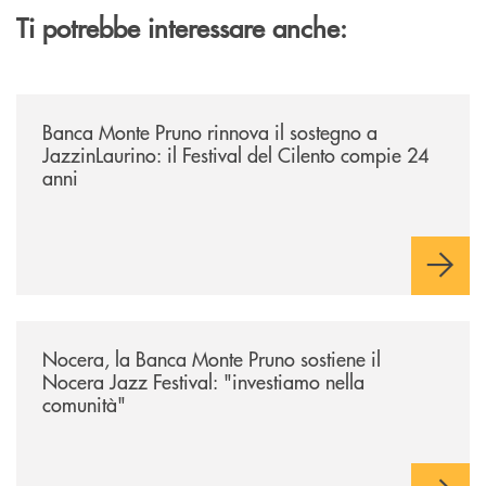
Ti potrebbe interessare anche:
/archivio-uno-tv/banca-monte-pruno-rinnova-il-sostegno-a-jazzinlaurino-
Banca Monte Pruno rinnova il sostegno a
JazzinLaurino: il Festival del Cilento compie 24
anni
/archivio-uno-tv/nocera-la-banca-monte-pruno-sostiene-il-nocera-jazz-f
Nocera, la Banca Monte Pruno sostiene il
Nocera Jazz Festival: "investiamo nella
comunità"