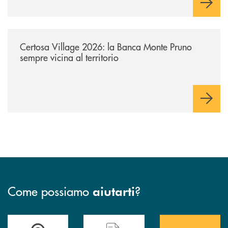
/archivio-uno-tv/certosa-village-2026-la-banca-monte-pruno-sempre-vici
Certosa Village 2026: la Banca Monte Pruno
sempre vicina al territorio
Come possiamo
?
aiutarti
Accedi all' elenco completo&nbsp; delle&nbsp; filiali&nbsp; di Banca 
Hai bisogno di assistenza immediata? Contatta
Hai bisogno di alcuni