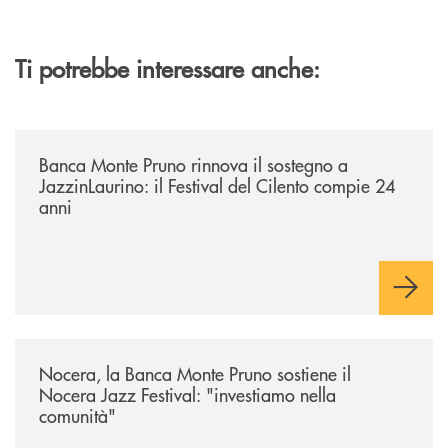
Ti potrebbe interessare anche:
/archivio-uno-tv/banca-monte-pruno-rinnova-il-sostegno-a-jazzinlaurino-
Banca Monte Pruno rinnova il sostegno a
JazzinLaurino: il Festival del Cilento compie 24
anni
/archivio-uno-tv/nocera-la-banca-monte-pruno-sostiene-il-nocera-jazz-f
Nocera, la Banca Monte Pruno sostiene il
Nocera Jazz Festival: "investiamo nella
comunità"