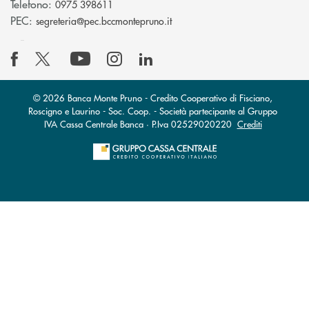
Telefono:
0975 398611
(si apre l’app di posta elettro
PEC:
segreteria@pec.bccmontepruno.it
© 2026 Banca Monte Pruno - Credito Cooperativo di Fisciano,
Roscigno e Laurino - Soc. Coop. - Società partecipante al Gruppo
IVA Cassa Centrale Banca · P.Iva 02529020220
Crediti