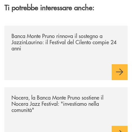
Ti potrebbe interessare anche:
/archivio-uno-tv/banca-monte-pruno-rinnova-il-sostegno-a-jazzinlaurino-
Banca Monte Pruno rinnova il sostegno a
JazzinLaurino: il Festival del Cilento compie 24
anni
/archivio-uno-tv/nocera-la-banca-monte-pruno-sostiene-il-nocera-jazz-f
Nocera, la Banca Monte Pruno sostiene il
Nocera Jazz Festival: "investiamo nella
comunità"