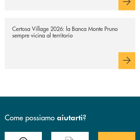
/archivio-uno-tv/certosa-village-2026-la-banca-monte-pruno-sempre-vici
Certosa Village 2026: la Banca Monte Pruno
sempre vicina al territorio
Come possiamo
?
aiutarti
Accedi all' elenco completo&nbsp; delle&nbsp; filiali&nbsp; di Banca 
Hai bisogno di assistenza immediata? Contatta
Hai bisogno di alcuni