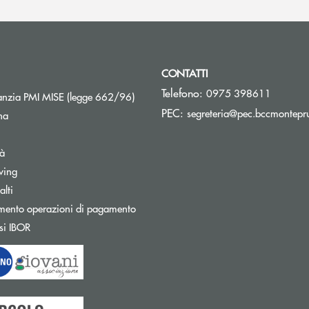
CONTATTI
Telefono:
0975 398611
Apre una nuova finestra
nzia PMI MISE (legge 662/96)
PEC:
segreteria@pec.bccmontepru
na
tà
wing
Apre una nuova finestra
lti
mento operazioni di pagamento
Apre una nuova finestra
si IBOR