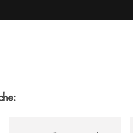
che:
tiene-il-nocera-jazz-festival-investiamo-nella-comunita/
/archivio-uno-tv/certosa-village-2026-la-banca-monte-
/