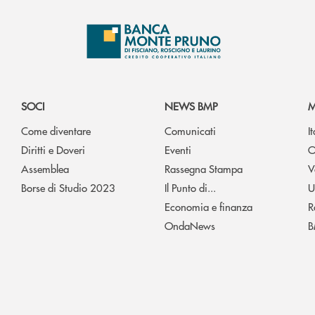
SOCI
NEWS BMP
M
Come diventare
Comunicati
I
Diritti e Doveri
Eventi
O
Assemblea
Rassegna Stampa
V
Borse di Studio 2023
Il Punto di...
U
Economia e finanza
R
OndaNews
B