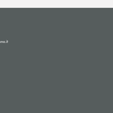
(si apre l’app di posta elettronica)
no.it