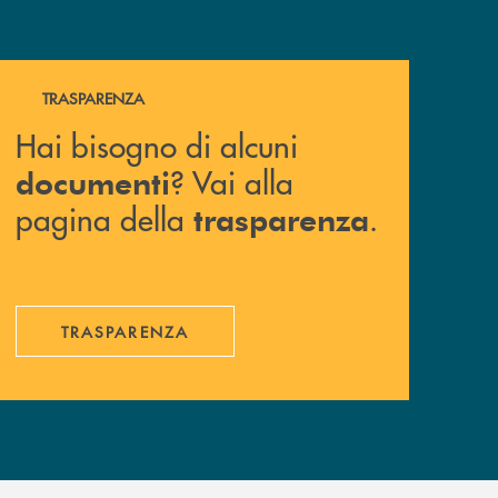
Hai bisogno di alcuni documenti ? Vai alla pagina della 
TRASPARENZA
Hai bisogno di alcuni
? Vai alla
documenti
pagina della
.
trasparenza
TRASPARENZA