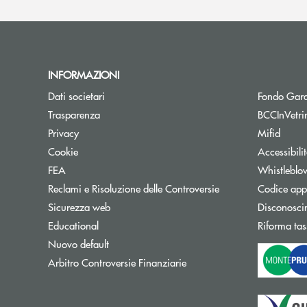
INFORMAZIONI
Dati societari
Fondo Gara
Trasparenza
BCCInVetri
Privacy
Mifid
Cookie
Accessibili
FEA
Whistleblo
Reclami e Risoluzione delle Controversie
Codice appa
Sicurezza web
Disconosci
Educational
Riforma tas
Nuovo default
Apre una nuova finestra
Arbitro Controversie Finanziarie