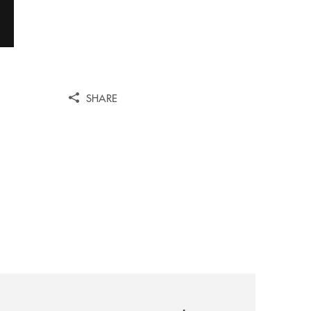
SHARE
pruno-sempre-vicina-al-territorio/
archivio-uno-tv/banca-monte-pruno-lad-di-cassa-centrale-bo