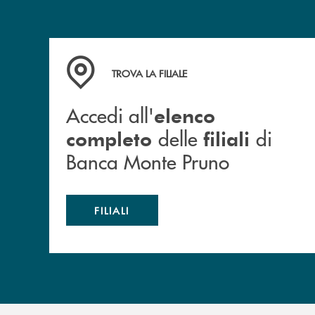
Accedi all' elenco completo&nbsp; delle&nbsp;
TROVA LA FILIALE
Accedi all'
elenco
delle
di
completo
filiali
Banca Monte Pruno
FILIALI