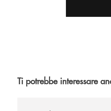
Ti potrebbe interessare an
/archivio-uno-tv/nocera-la-banca-monte-pruno-sos