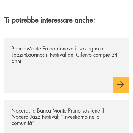
Ti potrebbe interessare anche:
/archivio-uno-tv/banca-monte-pruno-rinnova-il-sostegno-a-jazzinlaurino-
Banca Monte Pruno rinnova il sostegno a
JazzinLaurino: il Festival del Cilento compie 24
anni
/archivio-uno-tv/nocera-la-banca-monte-pruno-sostiene-il-nocera-jazz-f
Nocera, la Banca Monte Pruno sostiene il
Nocera Jazz Festival: "investiamo nella
comunità"