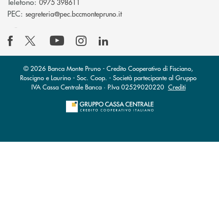
Telefono:
0975 398611
(si apre l’app di posta elettro
PEC:
segreteria@pec.bccmontepruno.it
© 2026 Banca Monte Pruno - Credito Cooperativo di Fisciano,
Roscigno e Laurino - Soc. Coop. - Società partecipante al Gruppo
IVA Cassa Centrale Banca · P.Iva 02529020220
Crediti