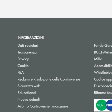
INFORMAZIONI
Dati societari
Fondo Gara
Trasparenza
BCCInVetri
Privacy
Mifid
Cookie
Accessibili
FEA
Whistleblo
Reclami e Risoluzione delle Controversie
Codice appa
Sicurezza web
Disconosci
Educational
Riforma tas
Nuovo default
Apre una nuova finestra
Arbitro Controversie Finanziarie