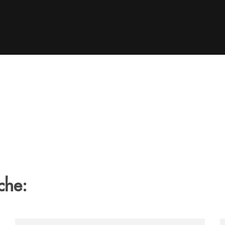
che:
tegno-a-jazzinlaurino-il-festival-del-cilento-compie-24-an
/archivio-uno-tv/nocera-la-banca-monte-pruno-sostiene
/