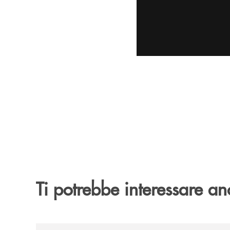
Ti potrebbe interessare an
/archivio-uno-tv/banca-monte-pruno-rinnova-il-sos