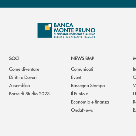
SOCI
NEWS BMP
M
Come diventare
Comunicati
I
Diritti e Doveri
Eventi
O
Assemblea
Rassegna Stampa
V
Borse di Studio 2023
Il Punto di...
U
Economia e finanza
R
OndaNews
B