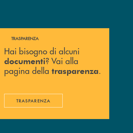
Hai bisogno di alcuni documenti ? Vai alla pagina della 
TRASPARENZA
Hai bisogno di alcuni
? Vai alla
documenti
pagina della
.
trasparenza
TRASPARENZA