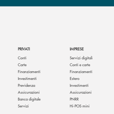
PRIVATI
IMPRESE
Conti
Servizi digitali
Carte
Conti e carte
Finanziamenti
Finanziamenti
Investimenti
Estero
Previdenza
Investimenti
Assicurazioni
Assicurazioni
Banca digitale
PNRR
Servizi
Hi-POS mini