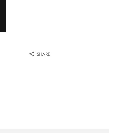
SHARE
ni/
-il-nocera-jazz-festival-investiamo-nella-comunita/
archivio-uno-tv/certosa-village-2026-la-banca-monte-pruno