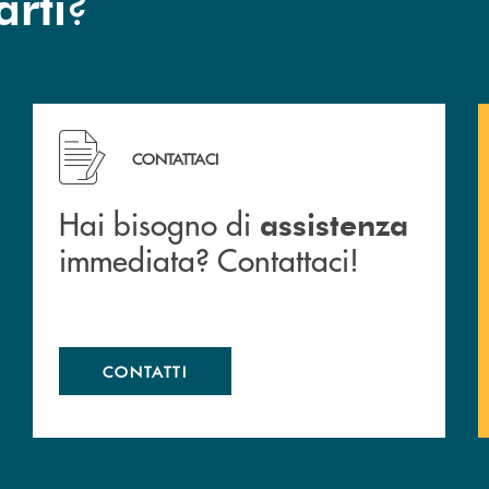
?
arti
 filiali&nbsp; di Banca Monte Pruno
Hai bisogno di assistenza immediata? Contattaci!
CONTATTACI
Hai bisogno di
assistenza
immediata? Contattaci!
CONTATTI