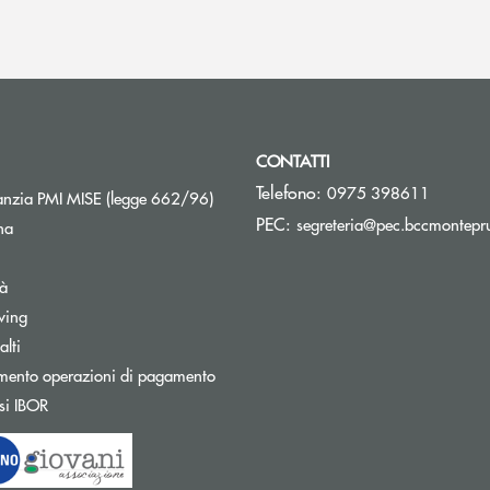
CONTATTI
Telefono:
0975 398611
Apre una nuova finestra
nzia PMI MISE (legge 662/96)
PEC:
segreteria@pec.bccmontepru
na
tà
wing
Apre una nuova finestra
lti
mento operazioni di pagamento
Apre una nuova finestra
si IBOR