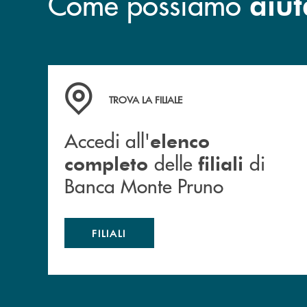
Come possiamo
aiut
Accedi all' elenco completo&nbsp; delle&nbsp;
TROVA LA FILIALE
Accedi all'
elenco
delle
di
completo
filiali
Banca Monte Pruno
FILIALI