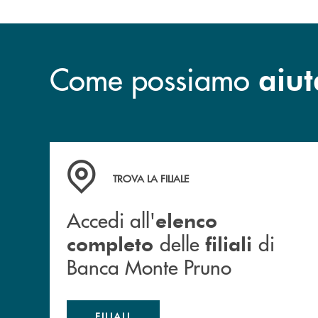
Come possiamo
aiut
Accedi all' elenco completo&nbsp; delle&nbsp;
TROVA LA FILIALE
Accedi all'
elenco
delle
di
completo
filiali
Banca Monte Pruno
FILIALI