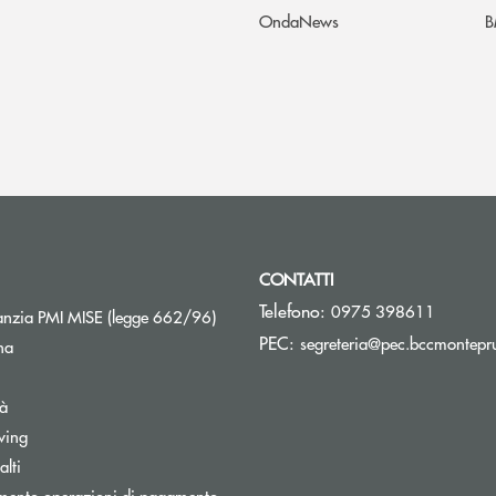
OndaNews
B
CONTATTI
Telefono:
0975 398611
Apre una nuova finestra
nzia PMI MISE (legge 662/96)
PEC:
segreteria@pec.bccmontepru
na
tà
wing
Apre una nuova finestra
lti
mento operazioni di pagamento