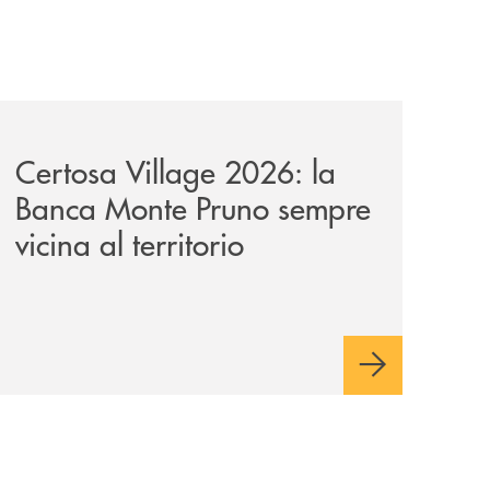
ni/
-il-nocera-jazz-festival-investiamo-nella-comunita/
archivio-uno-tv/certosa-village-2026-la-banca-monte-pruno
Certosa Village 2026: la
Banca Monte Pruno sempre
vicina al territorio