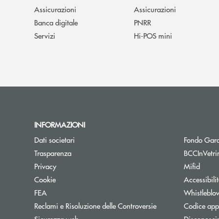
Assicurazioni
Assicurazioni
Banca digitale
PNRR
Servizi
Hi-POS mini
INFORMAZIONI
Dati societari
Fondo Gara
Trasparenza
BCCInVetri
Privacy
Mifid
Cookie
Accessibili
FEA
Whistleblo
Reclami e Risoluzione delle Controversie
Codice appa
Sicurezza web
Disconosci