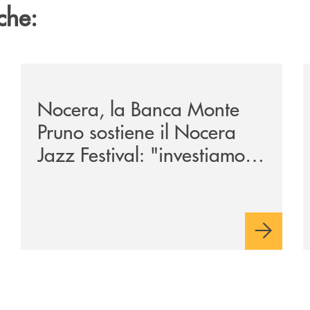
che:
tegno-a-jazzinlaurino-il-festival-del-cilento-compie-24-an
/archivio-uno-tv/nocera-la-banca-monte-pruno-sostiene
/
Nocera, la Banca Monte
Pruno sostiene il Nocera
Jazz Festival: "investiamo
nella comunità"