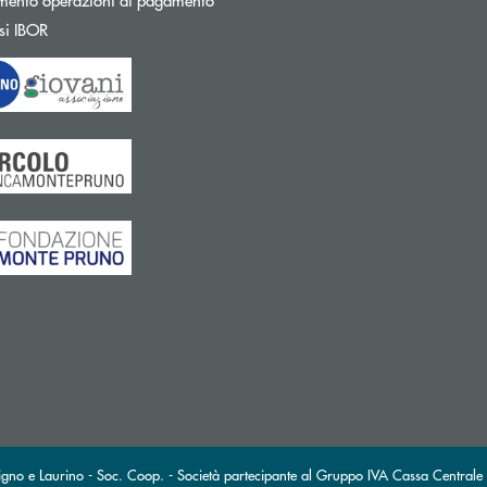
Apre una nuova finestra
si IBOR
gno e Laurino - Soc. Coop. - Società partecipante al Gruppo IVA Cassa Centrale