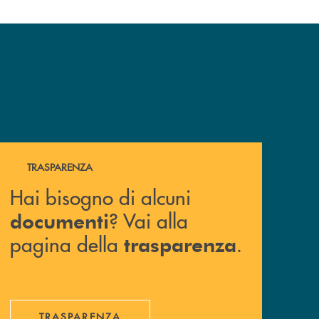
Hai bisogno di alcuni documenti ? Vai alla pagina della 
TRASPARENZA
Hai bisogno di alcuni
? Vai alla
documenti
pagina della
.
trasparenza
TRASPARENZA