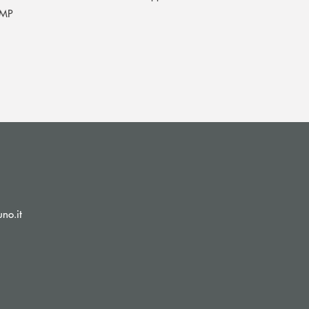
MP
(si apre l’app di posta elettronica)
no.it