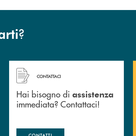
?
arti
 filiali&nbsp; di Banca Monte Pruno
Hai bisogno di assistenza immediata? Contattaci!
CONTATTACI
Hai bisogno di
assistenza
immediata? Contattaci!
CONTATTI