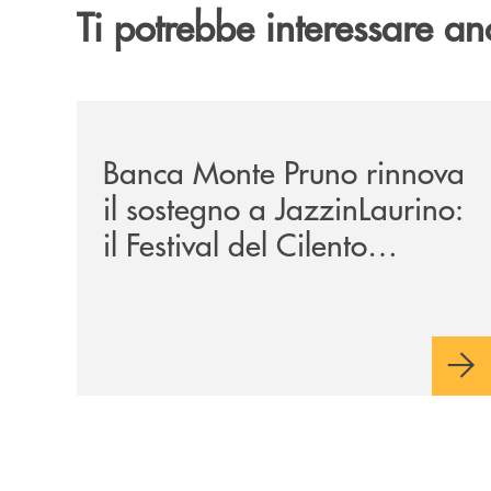
Ti potrebbe interessare an
/archivio-uno-tv/banca-monte-pruno-rinnova-il-sos
Banca Monte Pruno rinnova
il sostegno a JazzinLaurino:
il Festival del Cilento
compie 24 anni