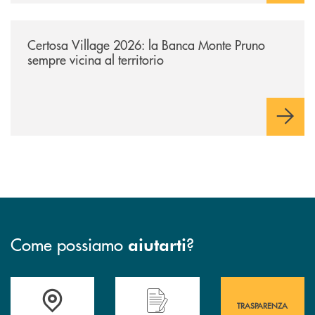
/archivio-uno-tv/certosa-village-2026-la-banca-monte-pruno-sempre-vici
Certosa Village 2026: la Banca Monte Pruno
sempre vicina al territorio
Come possiamo
?
aiutarti
Accedi all' elenco completo&nbsp; delle&nbsp; filiali&nbsp; di Banca 
Hai bisogno di assistenza immediata? Contatta
Hai bisogno di alcuni
TRASPARENZA