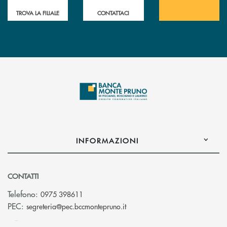
TROVA LA FILIALE
CONTATTACI
INFORMAZIONI
CONTATTI
Telefono:
0975 398611
(si apre l’app di posta elettro
PEC:
segreteria@pec.bccmontepruno.it