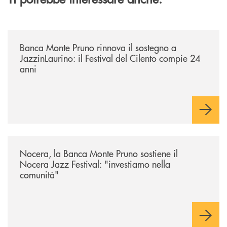
/archivio-uno-tv/banca-monte-pruno-rinnova-il-sostegno-a-jazzinlaurino-
Banca Monte Pruno rinnova il sostegno a
JazzinLaurino: il Festival del Cilento compie 24
anni
/archivio-uno-tv/nocera-la-banca-monte-pruno-sostiene-il-nocera-jazz-f
Nocera, la Banca Monte Pruno sostiene il
Nocera Jazz Festival: "investiamo nella
comunità"