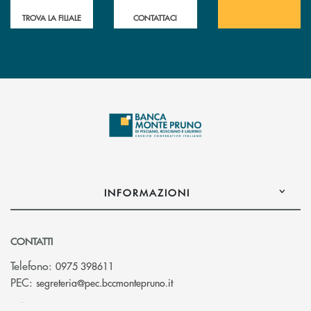
TROVA LA FILIALE
CONTATTACI
INFORMAZIONI
CONTATTI
Telefono:
0975 398611
(si apre l’app di posta elettro
PEC:
segreteria@pec.bccmontepruno.it