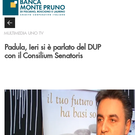
Salta al contenuto principale
MULTIMEDIA UNO TV
Padula, Ieri si è parlato del DUP
con il Consilium Senatoris