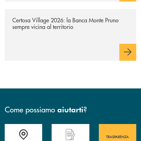
/archivio-uno-tv/certosa-village-2026-la-banca-monte-pruno-sempre-vici
Certosa Village 2026: la Banca Monte Pruno
sempre vicina al territorio
Come possiamo
?
aiutarti
Accedi all' elenco completo&nbsp; delle&nbsp; filiali&nbsp; di Banca 
Hai bisogno di assistenza immediata? Contatta
Hai bisogno di alcuni
TRASPARENZA