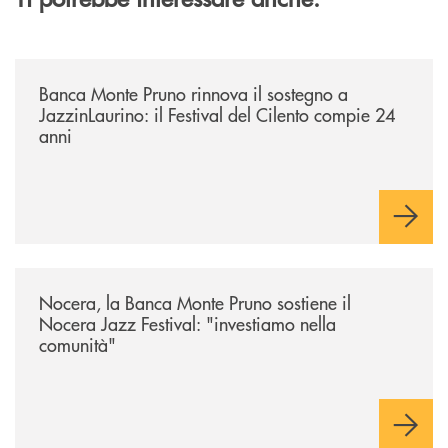
/archivio-uno-tv/banca-monte-pruno-rinnova-il-sostegno-a-jazzinlaurino-
Banca Monte Pruno rinnova il sostegno a
JazzinLaurino: il Festival del Cilento compie 24
anni
/archivio-uno-tv/nocera-la-banca-monte-pruno-sostiene-il-nocera-jazz-f
Nocera, la Banca Monte Pruno sostiene il
Nocera Jazz Festival: "investiamo nella
comunità"