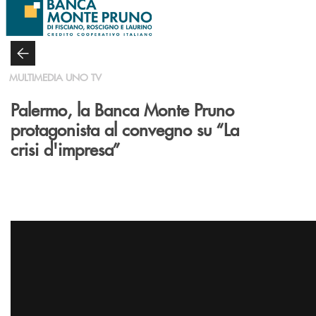
Salta al contenuto principale
MULTIMEDIA UNO TV
Palermo, la Banca Monte Pruno
protagonista al convegno su “La
crisi d'impresa”