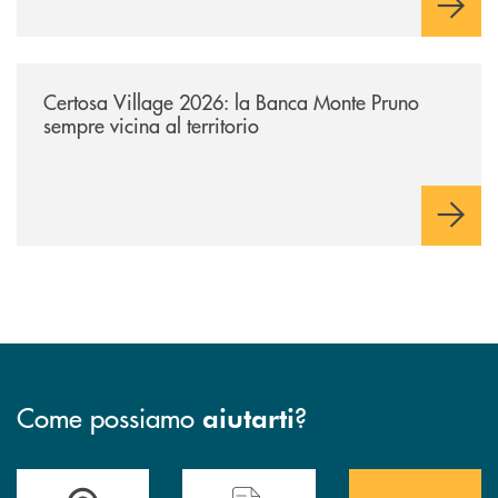
/archivio-uno-tv/certosa-village-2026-la-banca-monte-pruno-sempre-vici
Certosa Village 2026: la Banca Monte Pruno
sempre vicina al territorio
Come possiamo
?
aiutarti
Accedi all' elenco completo&nbsp; delle&nbsp; filiali&nbsp; di Banca 
Hai bisogno di assistenza immediata? Contatta
Hai bisogno di alcuni