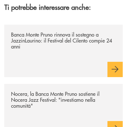
Ti potrebbe interessare anche:
/archivio-uno-tv/banca-monte-pruno-rinnova-il-sostegno-a-jazzinlaurino-
Banca Monte Pruno rinnova il sostegno a
JazzinLaurino: il Festival del Cilento compie 24
anni
/archivio-uno-tv/nocera-la-banca-monte-pruno-sostiene-il-nocera-jazz-f
Nocera, la Banca Monte Pruno sostiene il
Nocera Jazz Festival: "investiamo nella
comunità"