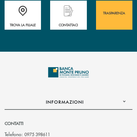
Accedi all' elenco completo&nbsp; delle&nbsp; filiali&nbsp; di Banca 
Hai bisogno di assistenza immediata? Contatta
Hai bisogno di alcuni
TRASPARENZA
TROVA LA FILIALE
CONTATTACI
INFORMAZIONI
CONTATTI
Telefono:
0975 398611