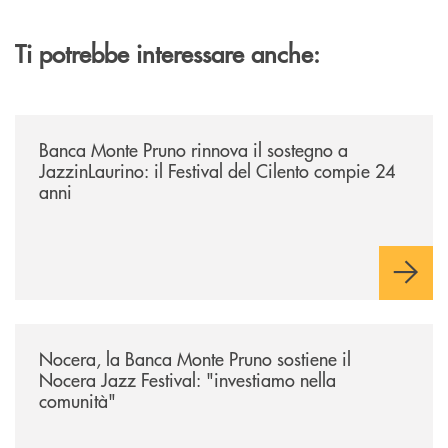
Ti potrebbe interessare anche:
/archivio-uno-tv/banca-monte-pruno-rinnova-il-sostegno-a-jazzinlaurino-
Banca Monte Pruno rinnova il sostegno a
JazzinLaurino: il Festival del Cilento compie 24
anni
/archivio-uno-tv/nocera-la-banca-monte-pruno-sostiene-il-nocera-jazz-f
Nocera, la Banca Monte Pruno sostiene il
Nocera Jazz Festival: "investiamo nella
comunità"