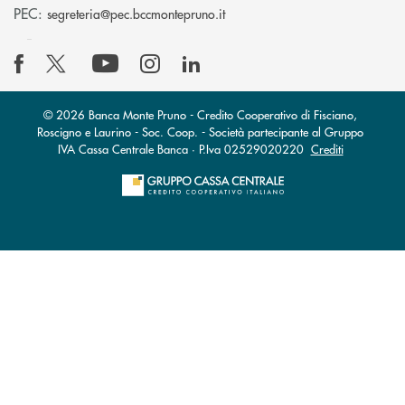
(si apre l’app di posta elettro
PEC:
segreteria@pec.bccmontepruno.it
© 2026 Banca Monte Pruno - Credito Cooperativo di Fisciano,
Roscigno e Laurino - Soc. Coop. - Società partecipante al Gruppo
IVA Cassa Centrale Banca · P.Iva 02529020220
Crediti