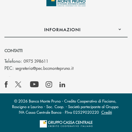
INFORMAZIONI
CONTATTI
Telefono:
0975 398611
(si apre l’app di posta elettro
PEC:
segreteria@pec.bccmontepruno.it
© 2026 Banca Monte Pruno - Credito Cooperativo di Fisciano,
Roscigno e Laurino - Soc. Coop. - Società partecipante al Gruppo
IVA Cassa Centrale Banca · P.Iva 02529020220
Crediti