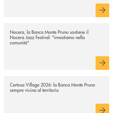
/archivio-uno-tv/nocera-la-banca-monte-pruno-sostiene-il-nocera-jazz-f
Nocera, la Banca Monte Pruno sostiene il
Nocera Jazz Festival: "investiamo nella
comunità"
/archivio-uno-tv/certosa-village-2026-la-banca-monte-pruno-sempre-vici
Certosa Village 2026: la Banca Monte Pruno
sempre vicina al territorio