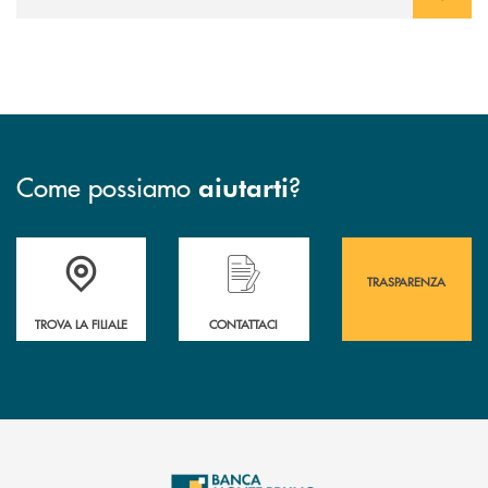
Come possiamo
?
aiutarti
Accedi all' elenco completo&nbsp; delle&nbsp; filiali&nbsp; di Banca 
Hai bisogno di assistenza immediata? Contatta
Hai bisogno di alcuni
TRASPARENZA
TROVA LA FILIALE
CONTATTACI