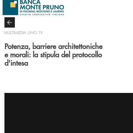
Salta al contenuto principale
MULTIMEDIA UNO TV
Potenza, barriere architettoniche
e morali: la stipula del protocollo
d'intesa