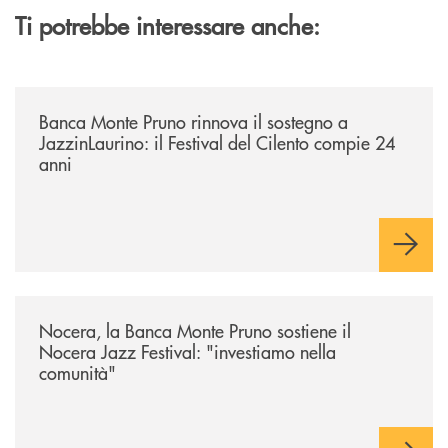
Ti potrebbe interessare anche:
/archivio-uno-tv/banca-monte-pruno-rinnova-il-sostegno-a-jazzinlaurino-
Banca Monte Pruno rinnova il sostegno a
JazzinLaurino: il Festival del Cilento compie 24
anni
/archivio-uno-tv/nocera-la-banca-monte-pruno-sostiene-il-nocera-jazz-f
Nocera, la Banca Monte Pruno sostiene il
Nocera Jazz Festival: "investiamo nella
comunità"