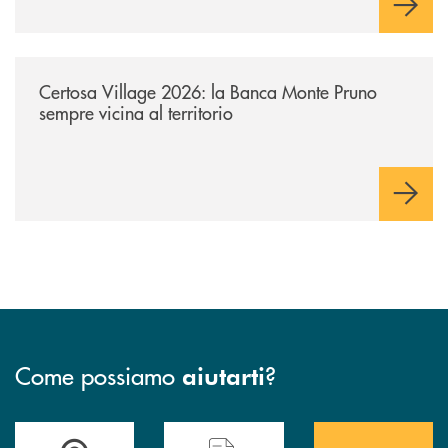
/archivio-uno-tv/certosa-village-2026-la-banca-monte-pruno-sempre-vici
Certosa Village 2026: la Banca Monte Pruno
sempre vicina al territorio
Come possiamo
?
aiutarti
Accedi all' elenco completo&nbsp; delle&nbsp; filiali&nbsp; di Banca 
Hai bisogno di assistenza immediata? Contatta
Hai bisogno di alcuni