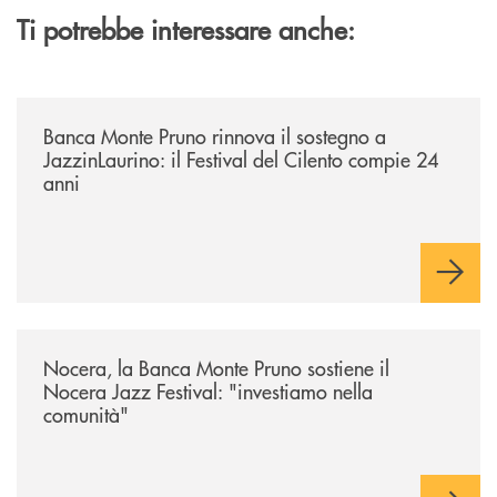
Ti potrebbe interessare anche:
/archivio-uno-tv/banca-monte-pruno-rinnova-il-sostegno-a-jazzinlaurino-
Banca Monte Pruno rinnova il sostegno a
JazzinLaurino: il Festival del Cilento compie 24
anni
/archivio-uno-tv/nocera-la-banca-monte-pruno-sostiene-il-nocera-jazz-f
Nocera, la Banca Monte Pruno sostiene il
Nocera Jazz Festival: "investiamo nella
comunità"