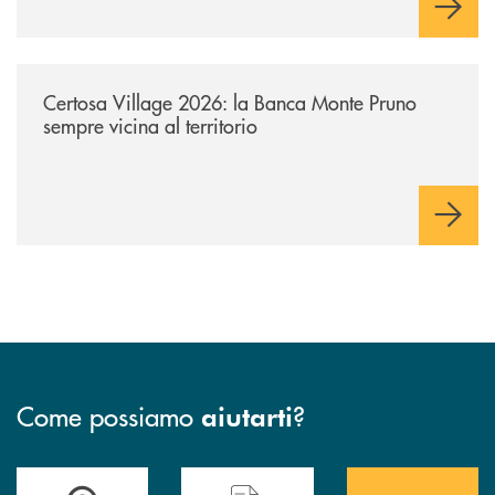
/archivio-uno-tv/certosa-village-2026-la-banca-monte-pruno-sempre-vici
Certosa Village 2026: la Banca Monte Pruno
sempre vicina al territorio
Come possiamo
?
aiutarti
Accedi all' elenco completo&nbsp; delle&nbsp; filiali&nbsp; di Banca 
Hai bisogno di assistenza immediata? Contatta
Hai bisogno di alcuni