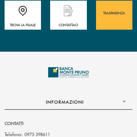
Accedi all' elenco completo&nbsp; delle&nbsp; filiali&nbsp; di Banca 
Hai bisogno di assistenza immediata? Contatta
Hai bisogno di alcuni
TRASPARENZA
TROVA LA FILIALE
CONTATTACI
INFORMAZIONI
CONTATTI
Telefono:
0975 398611