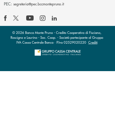
(si apre l’app di posta elettro
PEC:
segreteria@pec.bccmontepruno.it
© 2026 Banca Monte Pruno - Credito Cooperativo di Fisciano,
Roscigno e Laurino - Soc. Coop. - Società partecipante al Gruppo
IVA Cassa Centrale Banca · P.Iva 02529020220
Crediti