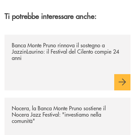
Ti potrebbe interessare anche:
/archivio-uno-tv/banca-monte-pruno-rinnova-il-sostegno-a-jazzinlaurino-
Banca Monte Pruno rinnova il sostegno a
JazzinLaurino: il Festival del Cilento compie 24
anni
/archivio-uno-tv/nocera-la-banca-monte-pruno-sostiene-il-nocera-jazz-f
Nocera, la Banca Monte Pruno sostiene il
Nocera Jazz Festival: "investiamo nella
comunità"