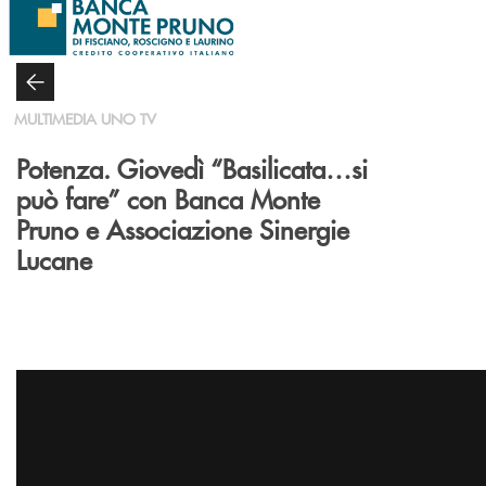
Salta al contenuto principale
MULTIMEDIA UNO TV
Potenza. Giovedì “Basilicata…si
può fare” con Banca Monte
Pruno e Associazione Sinergie
Lucane