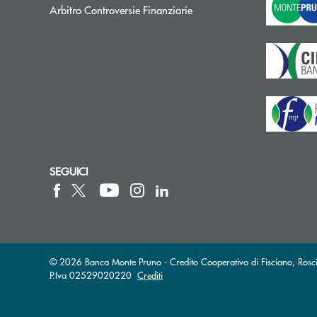
Apre una nuova finestra
Arbitro Controversie Finanziarie
SEGUICI
© 2026 Banca Monte Pruno - Credito Cooperativo di Fisciano, Rosci
P.Iva 02529020220
Crediti