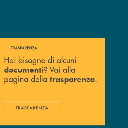
Hai bisogno di alcuni documenti ? Vai alla pagina della 
TRASPARENZA
Hai bisogno di alcuni
? Vai alla
documenti
pagina della
.
trasparenza
TRASPARENZA