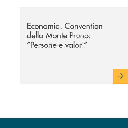
/archivio-uno-tv/potenza-protocollo-di-intesa-tr
Economia. Convention
della Monte Pruno:
“Persone e valori”