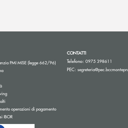
CONTATTI
Telefono:
0975 398611
Apre una nuova finestra
nzia PMI MISE (legge 662/96)
PEC:
segreteria@pec.bccmontepru
na
tà
wing
Apre una nuova finestra
lti
mento operazioni di pagamento
Apre una nuova finestra
si IBOR