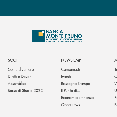
SOCI
NEWS BMP
M
Come diventare
Comunicati
I
Diritti e Doveri
Eventi
O
Assemblea
Rassegna Stampa
V
Borse di Studio 2023
Il Punto di...
U
Economia e finanza
R
OndaNews
B