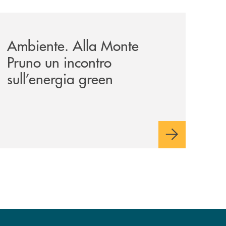
on-della-monte-pruno-persone-e-valori/
-monte-pruno-e-ordine-architetti/attualita-gli-auguri-di-na
archivio-uno-tv/potenza-protocollo-di-intesa-tra-banca-mon
Ambiente. Alla Monte
Pruno un incontro
sull’energia green