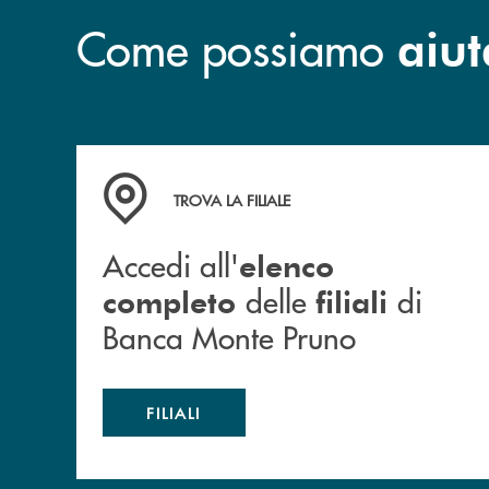
Come possiamo
aiut
Accedi all' elenco completo&nbsp; delle&nbsp;
TROVA LA FILIALE
Accedi all'
elenco
delle
di
completo
filiali
Banca Monte Pruno
FILIALI