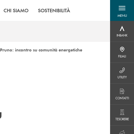
CHI SIAMO
SOSTENIBILITÀ
MENU
menu destra
INBANK
INBANK
Pruno: incontro su comunità energetiche
FILIALI
FILIALI
UTILITY
UTILITY
CONTATTI
CONTATTI
u
TESORERIE
TESORERIE