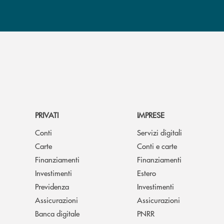
PRIVATI
IMPRESE
Conti
Servizi digitali
Carte
Conti e carte
Finanziamenti
Finanziamenti
Investimenti
Estero
Previdenza
Investimenti
Assicurazioni
Assicurazioni
Banca digitale
PNRR