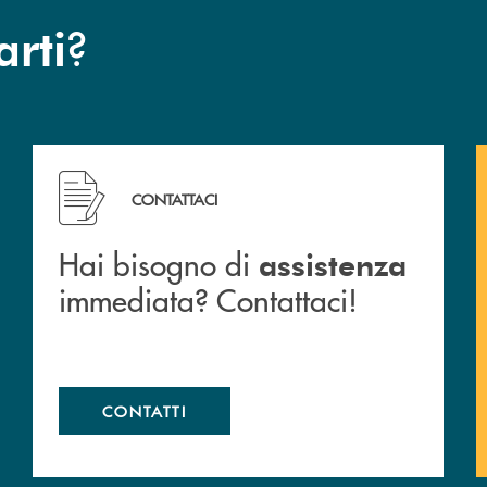
?
arti
 filiali&nbsp; di Banca Monte Pruno
Hai bisogno di assistenza immediata? Contattaci!
CONTATTACI
Hai bisogno di
assistenza
immediata? Contattaci!
CONTATTI