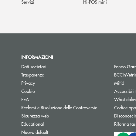
Servizi
Hi-POS mini
INFORMAZIONI
Dati societari
Fondo Gara
Trasparenza
BCCInVetri
Privacy
Mifid
Cookie
Accessibili
FEA
Whistleblo
Reclami e Risoluzione delle Controversie
Codice appa
Sicurezza web
Disconosci
Educational
Riforma tas
Nuovo default