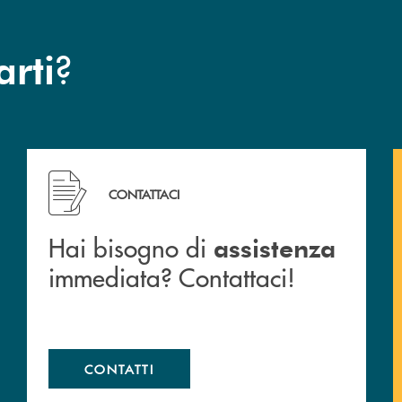
?
arti
 filiali&nbsp; di Banca Monte Pruno
Hai bisogno di assistenza immediata? Contattaci!
CONTATTACI
Hai bisogno di
assistenza
immediata? Contattaci!
CONTATTI