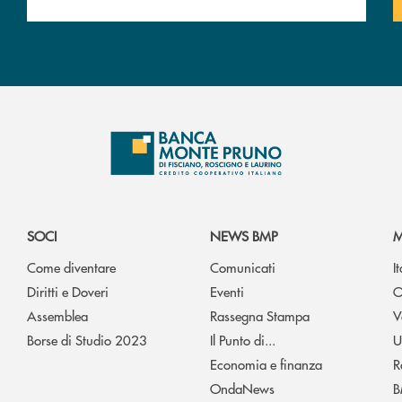
SOCI
NEWS BMP
M
Come diventare
Comunicati
I
Diritti e Doveri
Eventi
O
Assemblea
Rassegna Stampa
V
Borse di Studio 2023
Il Punto di...
U
Economia e finanza
R
OndaNews
B