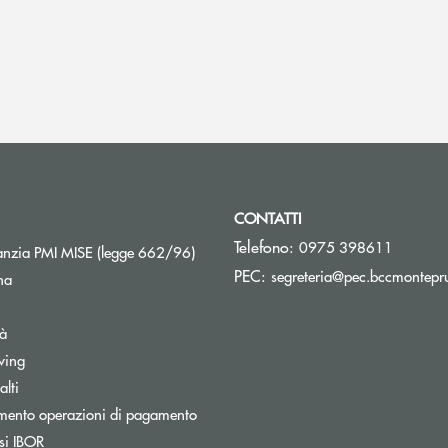
CONTATTI
Telefono:
0975 398611
Apre una nuova finestra
nzia PMI MISE (legge 662/96)
PEC:
segreteria@pec.bccmontepru
na
tà
wing
Apre una nuova finestra
lti
mento operazioni di pagamento
Apre una nuova finestra
si IBOR