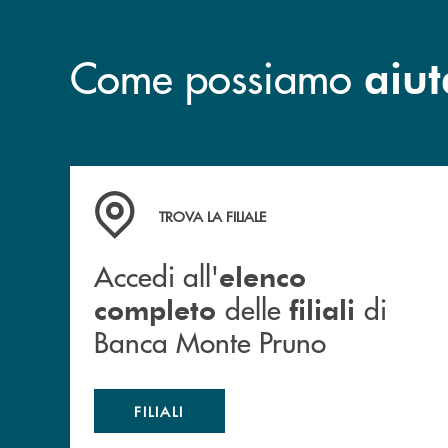
Come possiamo
aiut
Accedi all' elenco completo&nbsp; delle&nbsp;
TROVA LA FILIALE
Accedi all'
elenco
delle
di
completo
filiali
Banca Monte Pruno
FILIALI