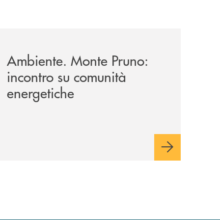
on-della-monte-pruno-persone-e-valori/
-monte-pruno-e-ordine-architetti/attualita-gli-auguri-di-na
archivio-uno-tv/potenza-protocollo-di-intesa-tra-banca-mo
Ambiente. Monte Pruno:
incontro su comunità
energetiche