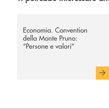
/archivio-uno-tv/potenza-protocollo-di-intesa-tr
Economia. Convention
della Monte Pruno:
“Persone e valori”