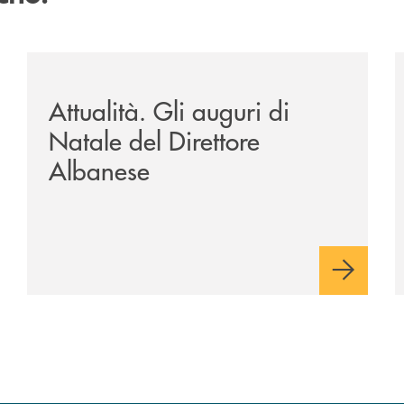
a-banca-monte-pruno-e-ordine-architetti/economia-conventi
/archivio-uno-tv/potenza-protocollo-di-intesa-tra-banca
/
Attualità. Gli auguri di
Natale del Direttore
Albanese