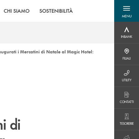
CHI SIAMO
SOSTENIBILITÀ
MENU
menu destra
INBANK
INBANK
ugurati i Mercatini di Natale al Magic Hotel:
FILIALI
FILIALI
UTILITY
UTILITY
CONTATTI
CONTATTI
i di
TESORERIE
TESORERIE