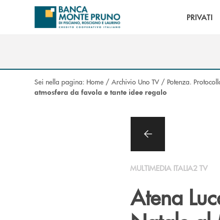
Salta al contenuto principale
PRIVATI
Sei nella pagina:
Home
/
Archivio Uno TV
/
Potenza. Protocoll
atmosfera da favola e tante idee regalo
MULTIMEDIA ITALIA2 TV
Atena Luca