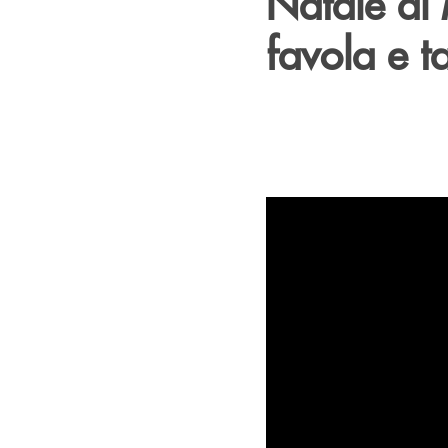
Natale al
favola e t