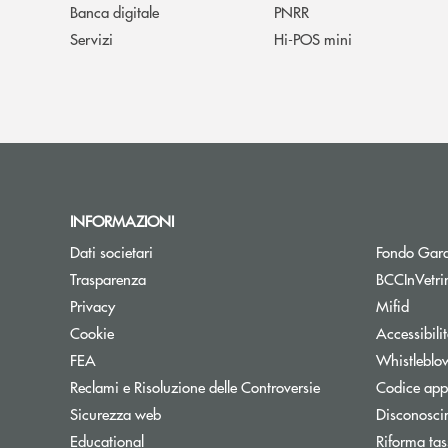
Banca digitale
PNRR
Servizi
Hi-POS mini
INFORMAZIONI
Dati societari
Fondo Gara
Trasparenza
BCCInVetri
Privacy
Mifid
Cookie
Accessibili
FEA
Whistleblo
Reclami e Risoluzione delle Controversie
Codice appa
Sicurezza web
Disconosci
Educational
Riforma tas