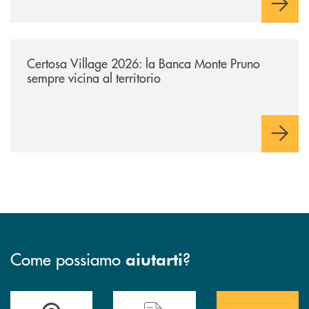
/archivio-uno-tv/certosa-village-2026-la-banca-monte-pruno-sempre-vici
Certosa Village 2026: la Banca Monte Pruno
sempre vicina al territorio
Come possiamo
?
aiutarti
Accedi all' elenco completo&nbsp; delle&nbsp; filiali&nbsp; di Banca 
Hai bisogno di assistenza immediata? Contatta
Hai bisogno di alcuni