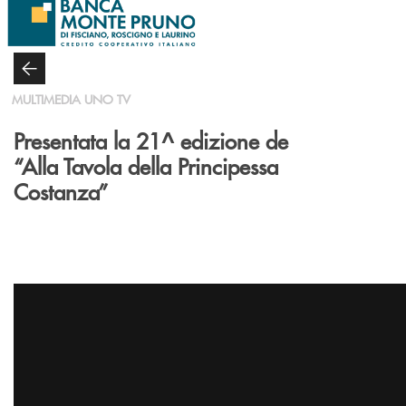
Salta al contenuto principale
MULTIMEDIA UNO TV
Presentata la 21^ edizione de
“Alla Tavola della Principessa
Costanza”