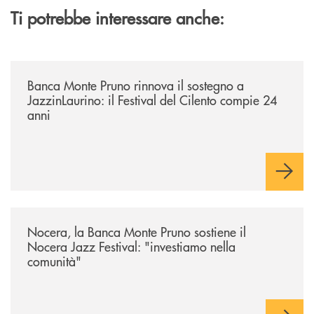
Ti potrebbe interessare anche:
/archivio-uno-tv/banca-monte-pruno-rinnova-il-sostegno-a-jazzinlaurino-
Banca Monte Pruno rinnova il sostegno a
JazzinLaurino: il Festival del Cilento compie 24
anni
/archivio-uno-tv/nocera-la-banca-monte-pruno-sostiene-il-nocera-jazz-f
Nocera, la Banca Monte Pruno sostiene il
Nocera Jazz Festival: "investiamo nella
comunità"