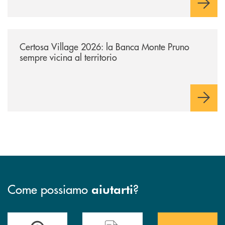
/archivio-uno-tv/certosa-village-2026-la-banca-monte-pruno-sempre-vici
Certosa Village 2026: la Banca Monte Pruno
sempre vicina al territorio
Come possiamo
?
aiutarti
Accedi all' elenco completo&nbsp; delle&nbsp; filiali&nbsp; di Banca 
Hai bisogno di assistenza immediata? Contatta
Hai bisogno di alcuni