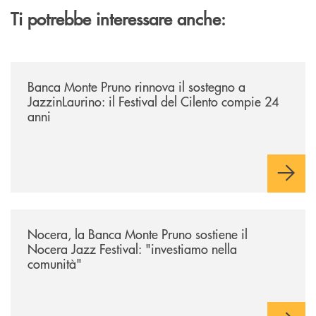
Ti potrebbe interessare anche:
/archivio-uno-tv/banca-monte-pruno-rinnova-il-sostegno-a-jazzinlaurino-
Banca Monte Pruno rinnova il sostegno a
JazzinLaurino: il Festival del Cilento compie 24
anni
/archivio-uno-tv/nocera-la-banca-monte-pruno-sostiene-il-nocera-jazz-f
Nocera, la Banca Monte Pruno sostiene il
Nocera Jazz Festival: "investiamo nella
comunità"