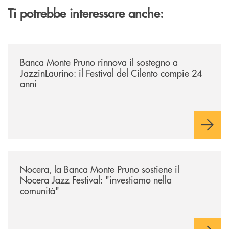
Ti potrebbe interessare anche:
/archivio-uno-tv/banca-monte-pruno-rinnova-il-sostegno-a-jazzinlaurino-
Banca Monte Pruno rinnova il sostegno a
JazzinLaurino: il Festival del Cilento compie 24
anni
/archivio-uno-tv/nocera-la-banca-monte-pruno-sostiene-il-nocera-jazz-f
Nocera, la Banca Monte Pruno sostiene il
Nocera Jazz Festival: "investiamo nella
comunità"