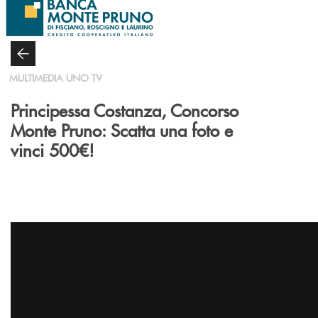
Salta al contenuto principale
MULTIMEDIA UNO TV
Principessa Costanza, Concorso
Monte Pruno: Scatta una foto e
vinci 500€!