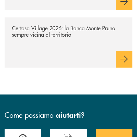
/archivio-uno-tv/certosa-village-2026-la-banca-monte-pruno-sempre-vici
Certosa Village 2026: la Banca Monte Pruno
sempre vicina al territorio
Come possiamo
?
aiutarti
Accedi all' elenco completo&nbsp; delle&nbsp; filiali&nbsp; di Banca 
Hai bisogno di assistenza immediata? Contatta
Hai bisogno di alcuni