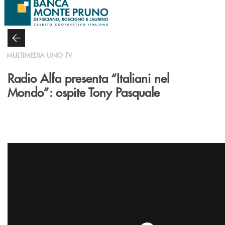
Salta al contenuto principale
MULTIMEDIA UNO TV
Radio Alfa presenta “Italiani nel
Mondo”: ospite Tony Pasquale