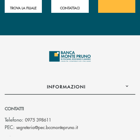
TROVA LA FILIALE
CONTATTACI
INFORMAZIONI
CONTATTI
Telefono:
0975 398611
(si apre l’app di posta elettro
PEC:
segreteria@pec.bccmontepruno.it