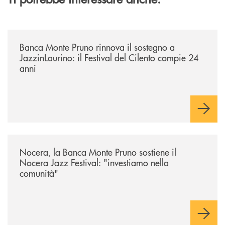
/archivio-uno-tv/banca-monte-pruno-rinnova-il-sostegno-a-jazzinlaurino-
Banca Monte Pruno rinnova il sostegno a
JazzinLaurino: il Festival del Cilento compie 24
anni
/archivio-uno-tv/nocera-la-banca-monte-pruno-sostiene-il-nocera-jazz-f
Nocera, la Banca Monte Pruno sostiene il
Nocera Jazz Festival: "investiamo nella
comunità"