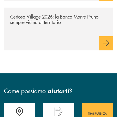
/archivio-uno-tv/certosa-village-2026-la-banca-monte-pruno-sempre-vici
Certosa Village 2026: la Banca Monte Pruno
sempre vicina al territorio
Come possiamo
?
aiutarti
Accedi all' elenco completo&nbsp; delle&nbsp; filiali&nbsp; di Banca 
Hai bisogno di assistenza immediata? Contatta
Hai bisogno di alcuni
TRASPARENZA