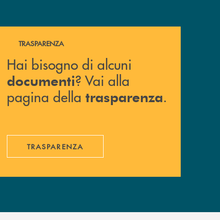
Hai bisogno di alcuni documenti ? Vai alla pagina della 
TRASPARENZA
Hai bisogno di alcuni
? Vai alla
documenti
pagina della
.
trasparenza
TRASPARENZA