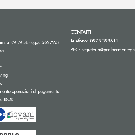
CONTATTI
Telefono:
0975 398611
Apre una nuova finestra
nzia PMI MISE (legge 662/96)
PEC:
segreteria@pec.bccmontepru
na
tà
wing
Apre una nuova finestra
lti
mento operazioni di pagamento
Apre una nuova finestra
si IBOR