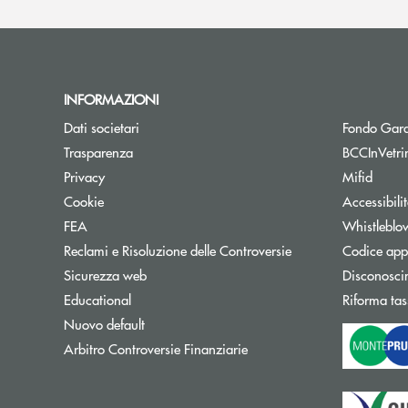
INFORMAZIONI
Dati societari
Fondo Gara
Trasparenza
BCCInVetri
Privacy
Mifid
Cookie
Accessibili
FEA
Whistleblo
Reclami e Risoluzione delle Controversie
Codice appa
Sicurezza web
Disconosci
Educational
Riforma tas
Nuovo default
Apre una nuova finestra
Arbitro Controversie Finanziarie