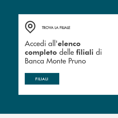
Accedi all' elenco completo&nbsp; delle&nbsp;
TROVA LA FILIALE
Accedi all'
elenco
delle
di
completo
filiali
Banca Monte Pruno
FILIALI