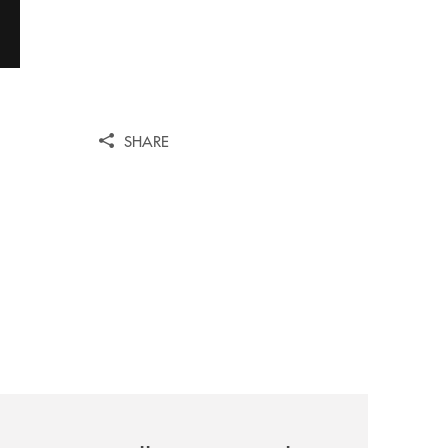
SHARE
ni/
-il-nocera-jazz-festival-investiamo-nella-comunita/
archivio-uno-tv/certosa-village-2026-la-banca-monte-pruno