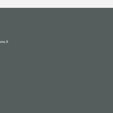
(si apre l’app di posta elettronica)
no.it