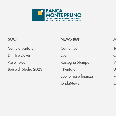
SOCI
NEWS BMP
M
Come diventare
Comunicati
I
Diritti e Doveri
Eventi
O
Assemblea
Rassegna Stampa
V
Borse di Studio 2023
Il Punto di...
U
Economia e finanza
R
OndaNews
B