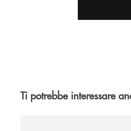
Ti potrebbe interessare an
/archivio-uno-tv/banca-monte-pruno-rinnova-il-sos