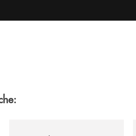
che:
tegno-a-jazzinlaurino-il-festival-del-cilento-compie-24-an
/archivio-uno-tv/nocera-la-banca-monte-pruno-sostiene
/