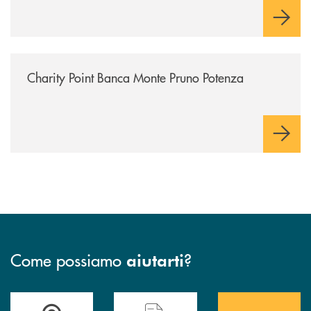
/archivio-uno-tv/charity-point-banca-monte-pruno-potenza/
Charity Point Banca Monte Pruno Potenza
Come possiamo
?
aiutarti
Accedi all' elenco completo&nbsp; delle&nbsp; filiali&nbsp; di Banca 
Hai bisogno di assistenza immediata? Contatta
Hai bisogno di alcuni