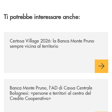
Ti potrebbe interessare anche:
/archivio-uno-tv/certosa-village-2026-la-banca-monte-pruno-sempre-vici
Certosa Village 2026: la Banca Monte Pruno
sempre vicina al territorio
/archivio-uno-tv/banca-monte-pruno-lad-di-cassa-centrale-bolognesi-pers
Banca Monte Pruno, l'AD di Cassa Centrale
Bolognesi: «persone e territori al centro del
Credito Cooperativo»