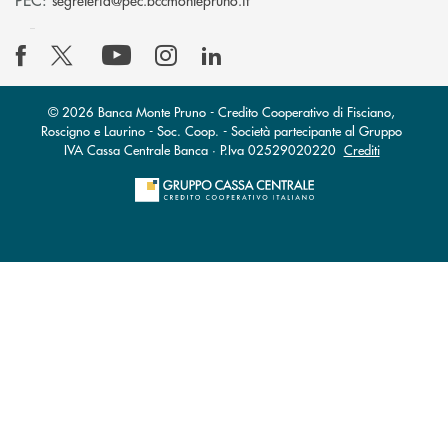
segreteria@pec.bccmontepruno.it
© 2026 Banca Monte Pruno - Credito Cooperativo di Fisciano,
Roscigno e Laurino - Soc. Coop. - Società partecipante al Gruppo
IVA Cassa Centrale Banca · P.Iva 02529020220
Crediti