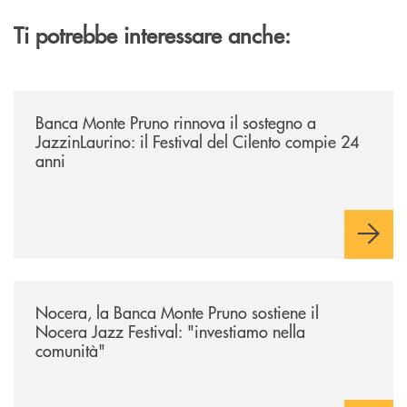
Ti potrebbe interessare anche:
/archivio-uno-tv/banca-monte-pruno-rinnova-il-sostegno-a-jazzinlaurino-
Banca Monte Pruno rinnova il sostegno a
JazzinLaurino: il Festival del Cilento compie 24
anni
/archivio-uno-tv/nocera-la-banca-monte-pruno-sostiene-il-nocera-jazz-f
Nocera, la Banca Monte Pruno sostiene il
Nocera Jazz Festival: "investiamo nella
comunità"