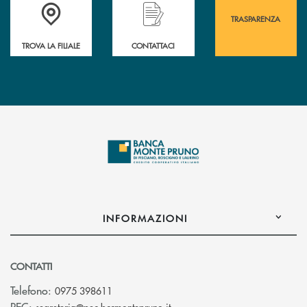
Accedi all' elenco completo&nbsp; delle&nbsp; filiali&nbsp; di Banca 
Hai bisogno di assistenza immediata? Contatta
Hai bisogno di alcuni
TRASPARENZA
TROVA LA FILIALE
CONTATTACI
INFORMAZIONI
CONTATTI
Telefono:
0975 398611
(si apre l’app di posta elettro
PEC: