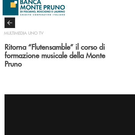
Salta al contenuto principale
MULTIMEDIA UNO TV
Ritorna “Flutensamble” il corso di
formazione musicale della Monte
Pruno