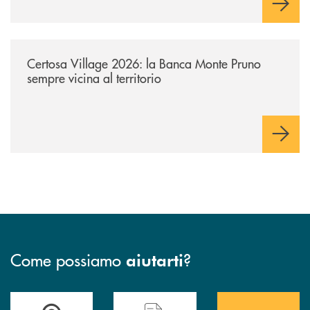
/archivio-uno-tv/certosa-village-2026-la-banca-monte-pruno-sempre-vici
Certosa Village 2026: la Banca Monte Pruno
sempre vicina al territorio
Come possiamo
?
aiutarti
Accedi all' elenco completo&nbsp; delle&nbsp; filiali&nbsp; di Banca 
Hai bisogno di assistenza immediata? Contatta
Hai bisogno di alcuni