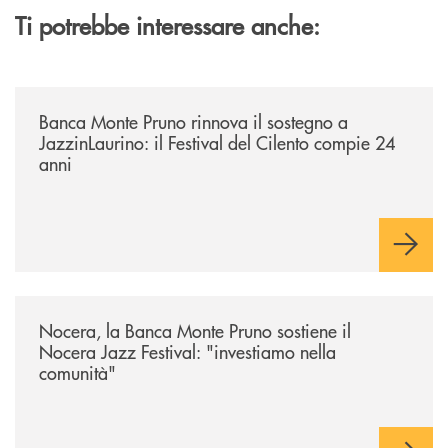
Ti potrebbe interessare anche:
/archivio-uno-tv/banca-monte-pruno-rinnova-il-sostegno-a-jazzinlaurino-
Banca Monte Pruno rinnova il sostegno a
JazzinLaurino: il Festival del Cilento compie 24
anni
/archivio-uno-tv/nocera-la-banca-monte-pruno-sostiene-il-nocera-jazz-f
Nocera, la Banca Monte Pruno sostiene il
Nocera Jazz Festival: "investiamo nella
comunità"