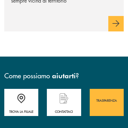
sempre vicina al territorio
Come possiamo
?
aiutarti
Accedi all' elenco completo&nbsp; delle&nbsp; filiali&nbsp; di Banca 
Hai bisogno di assistenza immediata? Contatta
Hai bisogno di alcuni
TRASPARENZA
TROVA LA FILIALE
CONTATTACI