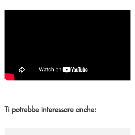
Ti potrebbe interessare anche:
/archivio-uno-tv/banca-monte-pruno-rinnova-il-sostegno-a-jazzinlaurino-