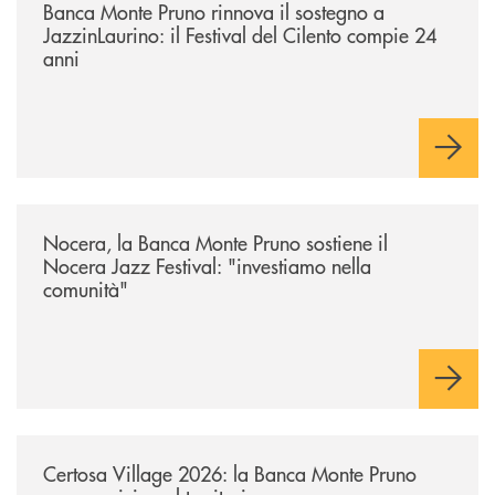
Banca Monte Pruno rinnova il sostegno a
JazzinLaurino: il Festival del Cilento compie 24
anni
/archivio-uno-tv/nocera-la-banca-monte-pruno-sostiene-il-nocera-jazz-f
Nocera, la Banca Monte Pruno sostiene il
Nocera Jazz Festival: "investiamo nella
comunità"
/archivio-uno-tv/certosa-village-2026-la-banca-monte-pruno-sempre-vici
Certosa Village 2026: la Banca Monte Pruno