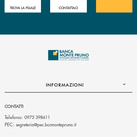
TROVA LA FILIALE
CONTATTACI
INFORMAZIONI
CONTATTI
Telefono:
0975 398611
(si apre l’app di posta elettro
PEC:
segreteria@pec.bccmontepruno.it