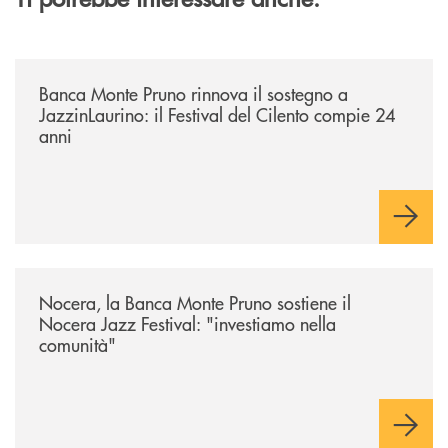
/archivio-uno-tv/banca-monte-pruno-rinnova-il-sostegno-a-jazzinlaurino-
Banca Monte Pruno rinnova il sostegno a
JazzinLaurino: il Festival del Cilento compie 24
anni
/archivio-uno-tv/nocera-la-banca-monte-pruno-sostiene-il-nocera-jazz-f
Nocera, la Banca Monte Pruno sostiene il
Nocera Jazz Festival: "investiamo nella
comunità"