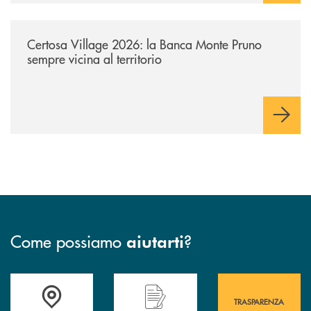
/archivio-uno-tv/certosa-village-2026-la-banca-monte-pruno-sempre-vici
Certosa Village 2026: la Banca Monte Pruno
sempre vicina al territorio
Come possiamo
?
aiutarti
Accedi all' elenco completo&nbsp; delle&nbsp; filiali&nbsp; di Banca 
Hai bisogno di assistenza immediata? Contatta
Hai bisogno di alcuni
TRASPARENZA