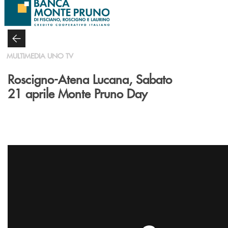
Salta al contenuto principale
MULTIMEDIA UNO TV
Roscigno-Atena Lucana, Sabato
21 aprile Monte Pruno Day