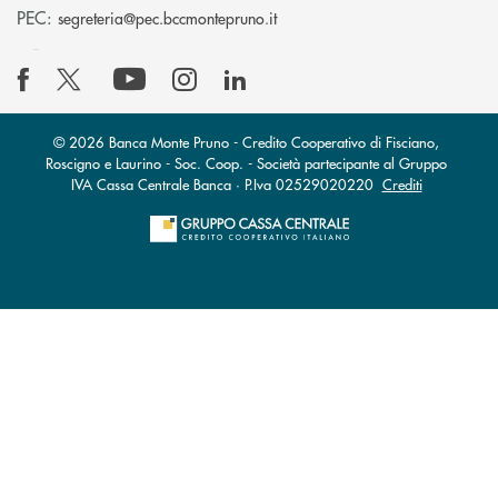
(si apre l’app di posta elettro
PEC:
segreteria@pec.bccmontepruno.it
© 2026 Banca Monte Pruno - Credito Cooperativo di Fisciano,
Roscigno e Laurino - Soc. Coop. - Società partecipante al Gruppo
IVA Cassa Centrale Banca · P.Iva 02529020220
Crediti