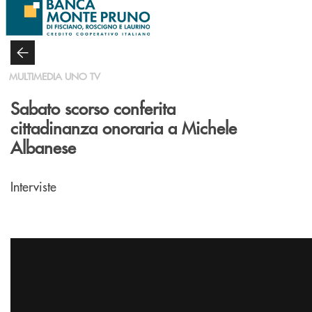
Salta al contenuto principale
MULTIMEDIA UNO TV
Sabato scorso conferita
cittadinanza onoraria a Michele
Albanese
Interviste