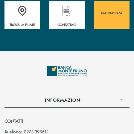
Accedi all' elenco completo&nbsp; delle&nbsp; filiali&nbsp; di Banca 
Hai bisogno di assistenza immediata? Contatta
Hai bisogno di alcuni
TRASPARENZA
TROVA LA FILIALE
CONTATTACI
INFORMAZIONI
CONTATTI
Telefono:
0975 398611