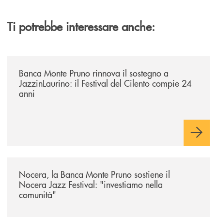
Ti potrebbe interessare anche:
/archivio-uno-tv/banca-monte-pruno-rinnova-il-sostegno-a-jazzinlaurino-
Banca Monte Pruno rinnova il sostegno a
JazzinLaurino: il Festival del Cilento compie 24
anni
/archivio-uno-tv/nocera-la-banca-monte-pruno-sostiene-il-nocera-jazz-f
Nocera, la Banca Monte Pruno sostiene il
Nocera Jazz Festival: "investiamo nella
comunità"