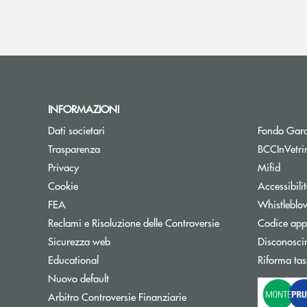
INFORMAZIONI
Dati societari
Fondo Gara
Trasparenza
BCCInVetri
Privacy
Mifid
Cookie
Accessibili
FEA
Whistleblo
Reclami e Risoluzione delle Controversie
Codice appa
Sicurezza web
Disconosci
Educational
Riforma tas
Nuovo default
Apre una nuova finestra
Arbitro Controversie Finanziarie