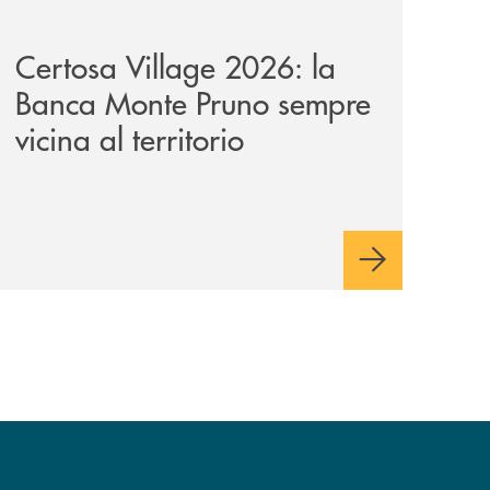
ni/
-il-nocera-jazz-festival-investiamo-nella-comunita/
archivio-uno-tv/certosa-village-2026-la-banca-monte-pruno
Certosa Village 2026: la
Banca Monte Pruno sempre
vicina al territorio