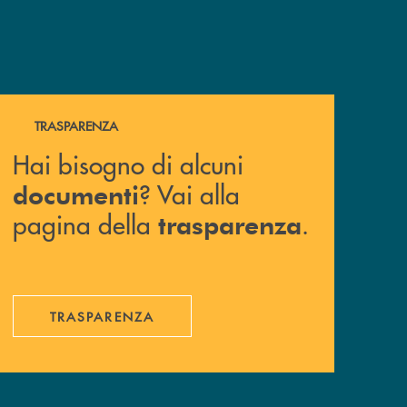
Hai bisogno di alcuni documenti ? Vai alla pagina della 
TRASPARENZA
Hai bisogno di alcuni
? Vai alla
documenti
pagina della
.
trasparenza
TRASPARENZA