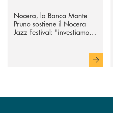
tegno-a-jazzinlaurino-il-festival-del-cilento-compie-24-an
/archivio-uno-tv/nocera-la-banca-monte-pruno-sostiene
/
Nocera, la Banca Monte
Pruno sostiene il Nocera
Jazz Festival: "investiamo
nella comunità"