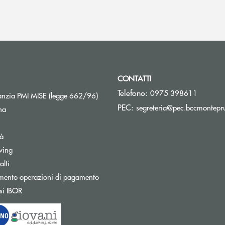
CONTATTI
Telefono:
0975 398611
Apre una nuova finestra
nzia PMI MISE (legge 662/96)
PEC:
segreteria@pec.bccmontepru
na
tà
wing
Apre una nuova finestra
lti
mento operazioni di pagamento
Apre una nuova finestra
si IBOR