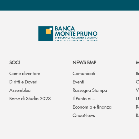
SOCI
NEWS BMP
M
Come diventare
Comunicati
I
Diritti e Doveri
Eventi
O
Assemblea
Rassegna Stampa
V
Borse di Studio 2023
Il Punto di...
U
Economia e finanza
R
OndaNews
B