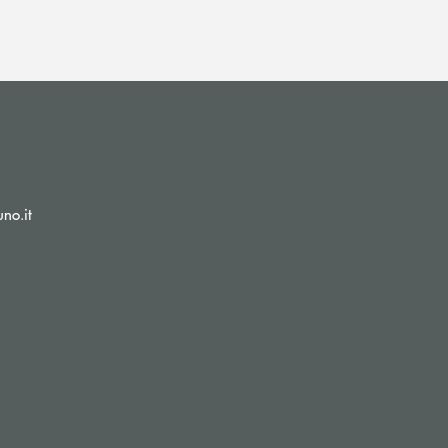
(si apre l’app di posta elettronica)
no.it