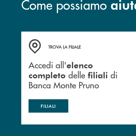
Come possiamo
aiut
Accedi all' elenco completo&nbsp; delle&nbsp;
TROVA LA FILIALE
Accedi all'
elenco
delle
di
completo
filiali
Banca Monte Pruno
FILIALI