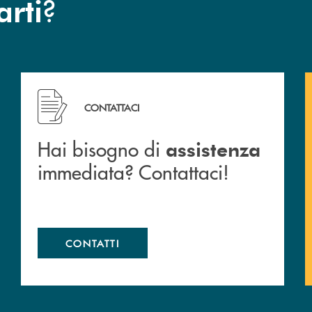
?
arti
 filiali&nbsp; di Banca Monte Pruno
Hai bisogno di assistenza immediata? Contattaci!
CONTATTACI
Hai bisogno di
assistenza
immediata? Contattaci!
CONTATTI