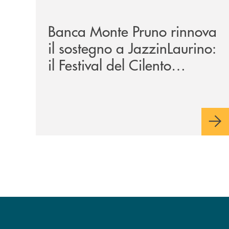
/archivio-uno-tv/banca-monte-pruno-rinnova-il-sos
Banca Monte Pruno rinnova
il sostegno a JazzinLaurino:
il Festival del Cilento
compie 24 anni