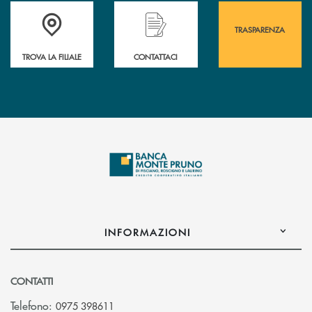
Accedi all' elenco completo&nbsp; delle&nbsp; filiali&nbsp; di Banca 
Hai bisogno di assistenza immediata? Contatta
Hai bisogno di alcuni
TRASPARENZA
TROVA LA FILIALE
CONTATTACI
INFORMAZIONI
CONTATTI
Telefono:
0975 398611