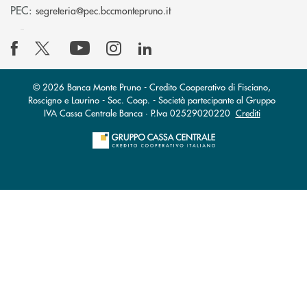
(si apre l’app di posta elettro
PEC:
segreteria@pec.bccmontepruno.it
© 2026 Banca Monte Pruno - Credito Cooperativo di Fisciano,
Roscigno e Laurino - Soc. Coop. - Società partecipante al Gruppo
IVA Cassa Centrale Banca · P.Iva 02529020220
Crediti