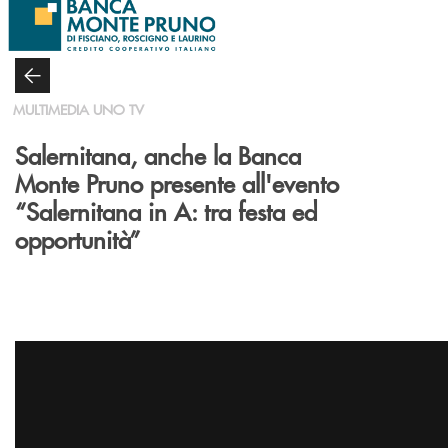
Salta al contenuto principale
MULTIMEDIA UNO TV
Salernitana, anche la Banca
Monte Pruno presente all'evento
“Salernitana in A: tra festa ed
opportunità”