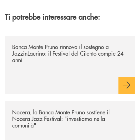
Ti potrebbe interessare anche:
/archivio-uno-tv/banca-monte-pruno-rinnova-il-sostegno-a-jazzinlaurino-
Banca Monte Pruno rinnova il sostegno a
JazzinLaurino: il Festival del Cilento compie 24
anni
/archivio-uno-tv/nocera-la-banca-monte-pruno-sostiene-il-nocera-jazz-f
Nocera, la Banca Monte Pruno sostiene il
Nocera Jazz Festival: "investiamo nella
comunità"