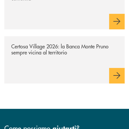
/archivio-uno-tv/certosa-village-2026-la-banca-monte-pruno-sempre-vici
Certosa Village 2026: la Banca Monte Pruno
sempre vicina al territorio
Come possiamo
?
aiutarti