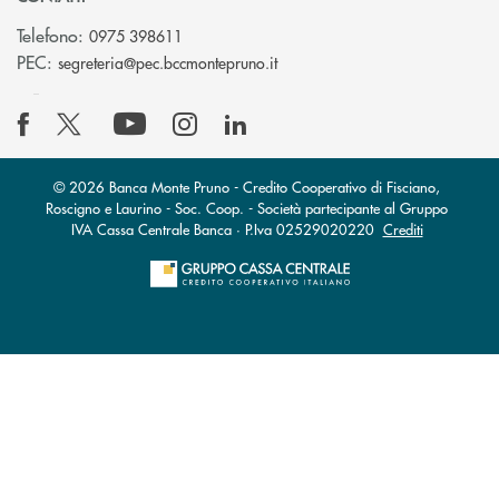
Telefono:
0975 398611
(si apre l’app di posta elettro
PEC:
segreteria@pec.bccmontepruno.it
© 2026 Banca Monte Pruno - Credito Cooperativo di Fisciano,
Roscigno e Laurino - Soc. Coop. - Società partecipante al Gruppo
IVA Cassa Centrale Banca · P.Iva 02529020220
Crediti