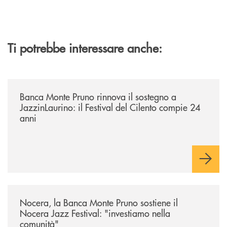
Ti potrebbe interessare anche:
/archivio-uno-tv/banca-monte-pruno-rinnova-il-sostegno-a-jazzinlaurino-
Banca Monte Pruno rinnova il sostegno a
JazzinLaurino: il Festival del Cilento compie 24
anni
/archivio-uno-tv/nocera-la-banca-monte-pruno-sostiene-il-nocera-jazz-f
Nocera, la Banca Monte Pruno sostiene il
Nocera Jazz Festival: "investiamo nella
comunità"