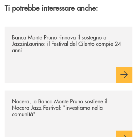
Ti potrebbe interessare anche:
/archivio-uno-tv/banca-monte-pruno-rinnova-il-sostegno-a-jazzinlaurino-
Banca Monte Pruno rinnova il sostegno a
JazzinLaurino: il Festival del Cilento compie 24
anni
/archivio-uno-tv/nocera-la-banca-monte-pruno-sostiene-il-nocera-jazz-f
Nocera, la Banca Monte Pruno sostiene il
Nocera Jazz Festival: "investiamo nella
comunità"