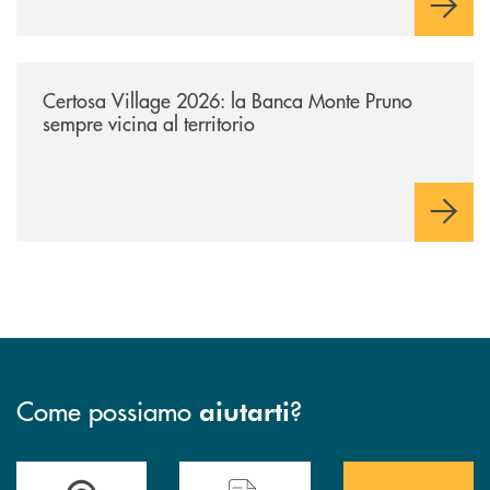
/archivio-uno-tv/certosa-village-2026-la-banca-monte-pruno-sempre-vici
Certosa Village 2026: la Banca Monte Pruno
sempre vicina al territorio
Come possiamo
?
aiutarti
Accedi all' elenco completo&nbsp; delle&nbsp; filiali&nbsp; di Banca 
Hai bisogno di assistenza immediata? Contatta
Hai bisogno di alcuni