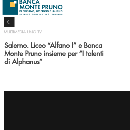
Salta al contenuto principale
MULTIMEDIA UNO TV
Salerno. Liceo “Alfano I” e Banca
Monte Pruno insieme per “I talenti
di Alphanus”