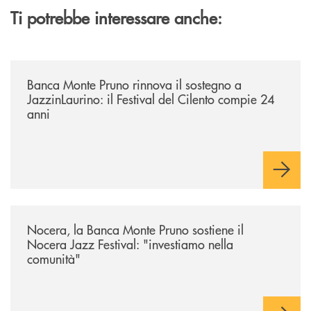
Ti potrebbe interessare anche:
/archivio-uno-tv/banca-monte-pruno-rinnova-il-sostegno-a-jazzinlaurino-
Banca Monte Pruno rinnova il sostegno a
JazzinLaurino: il Festival del Cilento compie 24
anni
/archivio-uno-tv/nocera-la-banca-monte-pruno-sostiene-il-nocera-jazz-f
Nocera, la Banca Monte Pruno sostiene il
Nocera Jazz Festival: "investiamo nella
comunità"