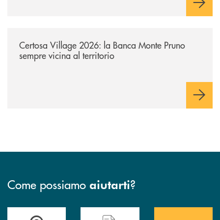
/archivio-uno-tv/certosa-village-2026-la-banca-monte-pruno-sempre-vici
Certosa Village 2026: la Banca Monte Pruno
sempre vicina al territorio
Come possiamo
?
aiutarti
Accedi all' elenco completo&nbsp; delle&nbsp; filiali&nbsp; di Banca 
Hai bisogno di assistenza immediata? Contatta
Hai bisogno di alcuni