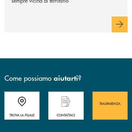
sempre vicina al territorio
Come possiamo
?
aiutarti
Accedi all' elenco completo&nbsp; delle&nbsp; filiali&nbsp; di Banca 
Hai bisogno di assistenza immediata? Contatta
Hai bisogno di alcuni
TRASPARENZA
TROVA LA FILIALE
CONTATTACI