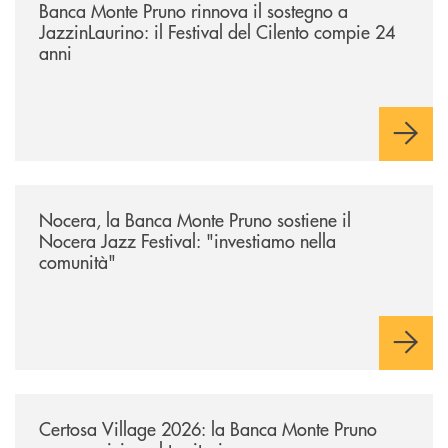
Banca Monte Pruno rinnova il sostegno a
JazzinLaurino: il Festival del Cilento compie 24
anni
/archivio-uno-tv/nocera-la-banca-monte-pruno-sostiene-il-nocera-jazz-f
Nocera, la Banca Monte Pruno sostiene il
Nocera Jazz Festival: "investiamo nella
comunità"
/archivio-uno-tv/certosa-village-2026-la-banca-monte-pruno-sempre-vici
Certosa Village 2026: la Banca Monte Pruno