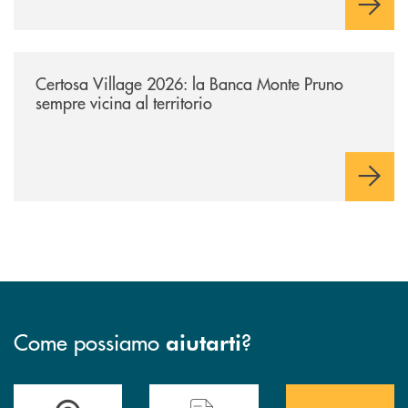
/archivio-uno-tv/certosa-village-2026-la-banca-monte-pruno-sempre-vici
Certosa Village 2026: la Banca Monte Pruno
sempre vicina al territorio
Come possiamo
?
aiutarti
Accedi all' elenco completo&nbsp; delle&nbsp; filiali&nbsp; di Banca 
Hai bisogno di assistenza immediata? Contatta
Hai bisogno di alcuni