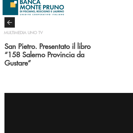
Salta al contenuto principale
MULTIMEDIA UNO TV
San Pietro. Presentato il libro
“158 Salerno Provincia da
Gustare”