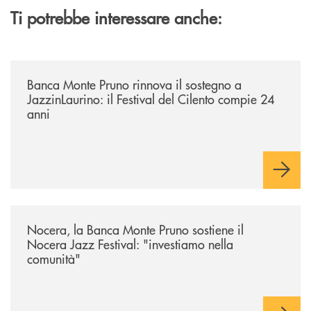
Ti potrebbe interessare anche:
/archivio-uno-tv/banca-monte-pruno-rinnova-il-sostegno-a-jazzinlaurino-
Banca Monte Pruno rinnova il sostegno a
JazzinLaurino: il Festival del Cilento compie 24
anni
/archivio-uno-tv/nocera-la-banca-monte-pruno-sostiene-il-nocera-jazz-f
Nocera, la Banca Monte Pruno sostiene il
Nocera Jazz Festival: "investiamo nella
comunità"