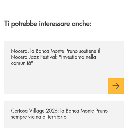
Ti potrebbe interessare anche:
/archivio-uno-tv/nocera-la-banca-monte-pruno-sostiene-il-nocera-jazz-f
Nocera, la Banca Monte Pruno sostiene il
Nocera Jazz Festival: "investiamo nella
comunità"
/archivio-uno-tv/certosa-village-2026-la-banca-monte-pruno-sempre-vici
Certosa Village 2026: la Banca Monte Pruno
sempre vicina al territorio