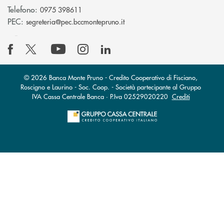
Telefono:
0975 398611
(si apre l’app di posta elettro
PEC:
segreteria@pec.bccmontepruno.it
© 2026 Banca Monte Pruno - Credito Cooperativo di Fisciano,
Roscigno e Laurino - Soc. Coop. - Società partecipante al Gruppo
IVA Cassa Centrale Banca · P.Iva 02529020220
Crediti