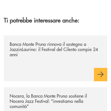
Ti potrebbe interessare anche:
/archivio-uno-tv/banca-monte-pruno-rinnova-il-sostegno-a-jazzinlaurino-
Banca Monte Pruno rinnova il sostegno a
JazzinLaurino: il Festival del Cilento compie 24
anni
/archivio-uno-tv/nocera-la-banca-monte-pruno-sostiene-il-nocera-jazz-f
Nocera, la Banca Monte Pruno sostiene il
Nocera Jazz Festival: "investiamo nella
comunità"