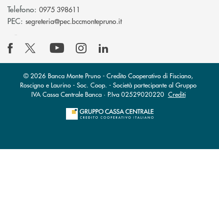
Telefono:
0975 398611
(si apre l’app di posta elettro
PEC:
segreteria@pec.bccmontepruno.it
© 2026 Banca Monte Pruno - Credito Cooperativo di Fisciano,
Roscigno e Laurino - Soc. Coop. - Società partecipante al Gruppo
IVA Cassa Centrale Banca · P.Iva 02529020220
Crediti