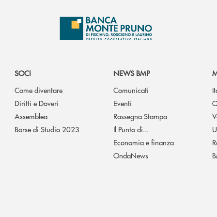
SOCI
NEWS BMP
M
Come diventare
Comunicati
I
Diritti e Doveri
Eventi
O
Assemblea
Rassegna Stampa
V
Borse di Studio 2023
Il Punto di...
U
Economia e finanza
R
OndaNews
B