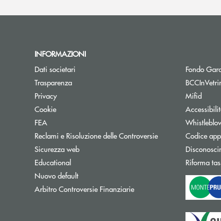
INFORMAZIONI
Dati societari
Fondo Gara
Trasparenza
BCCInVetri
Privacy
Mifid
Cookie
Accessibili
FEA
Whistleblo
Reclami e Risoluzione delle Controversie
Codice appa
Sicurezza web
Disconosci
Educational
Riforma tas
Nuovo default
Apre una nuova finestra
Arbitro Controversie Finanziarie