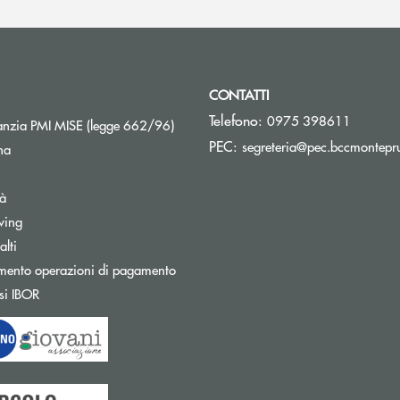
CONTATTI
Telefono:
0975 398611
Apre una nuova finestra
nzia PMI MISE (legge 662/96)
PEC:
segreteria@pec.bccmontepru
na
tà
wing
Apre una nuova finestra
lti
mento operazioni di pagamento
Apre una nuova finestra
si IBOR