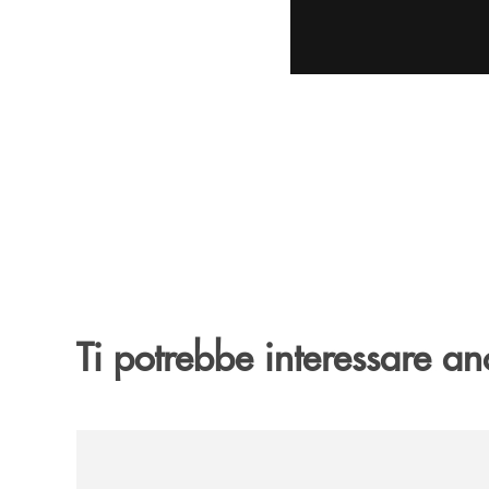
Ti potrebbe interessare an
/archivio-uno-tv/banca-monte-pruno-rinnova-il-sos