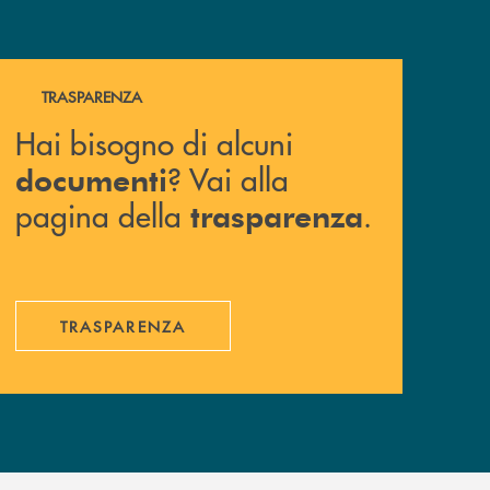
Hai bisogno di alcuni documenti ? Vai alla pagina della 
TRASPARENZA
Hai bisogno di alcuni
? Vai alla
documenti
pagina della
.
trasparenza
TRASPARENZA