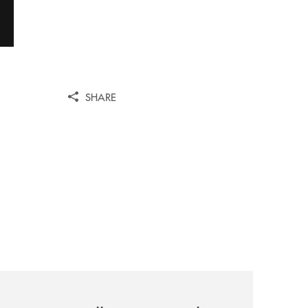
SHARE
ni/
-il-nocera-jazz-festival-investiamo-nella-comunita/
archivio-uno-tv/certosa-village-2026-la-banca-monte-pruno