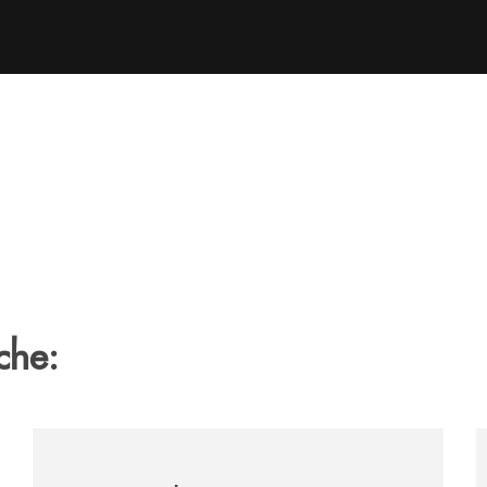
che:
tegno-a-jazzinlaurino-il-festival-del-cilento-compie-24-an
/archivio-uno-tv/nocera-la-banca-monte-pruno-sostiene
/