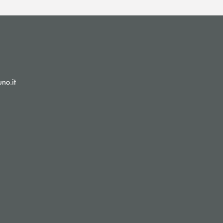
(si apre l’app di posta elettronica)
no.it