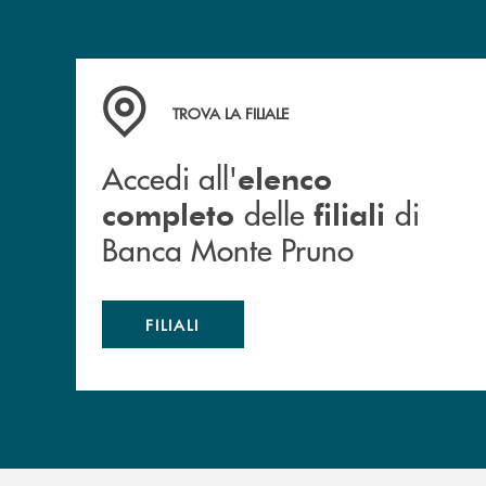
Accedi all' elenco completo&nbsp; delle&nbsp;
TROVA LA FILIALE
Accedi all'
elenco
delle
di
completo
filiali
Banca Monte Pruno
FILIALI