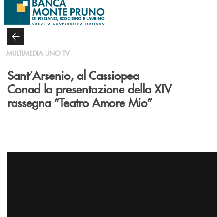
Salta al contenuto principale
MULTIMEDIA UNO TV
Sant’Arsenio, al Cassiopea
Conad la presentazione della XIV
rassegna “Teatro Amore Mio”