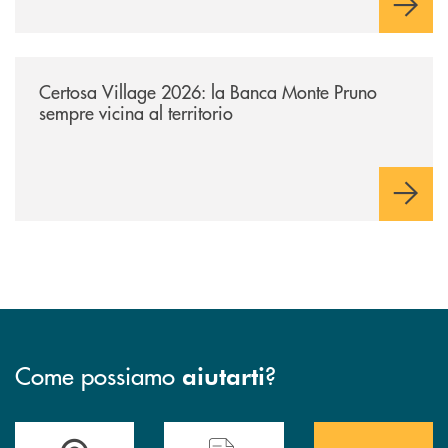
/archivio-uno-tv/certosa-village-2026-la-banca-monte-pruno-sempre-vici
Certosa Village 2026: la Banca Monte Pruno
sempre vicina al territorio
Come possiamo
?
aiutarti
Accedi all' elenco completo&nbsp; delle&nbsp; filiali&nbsp; di Banca 
Hai bisogno di assistenza immediata? Contatta
Hai bisogno di alcuni