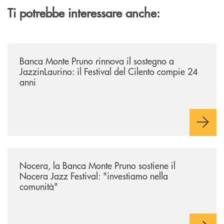
Ti potrebbe interessare anche:
/archivio-uno-tv/banca-monte-pruno-rinnova-il-sostegno-a-jazzinlaurino-
Banca Monte Pruno rinnova il sostegno a
JazzinLaurino: il Festival del Cilento compie 24
anni
/archivio-uno-tv/nocera-la-banca-monte-pruno-sostiene-il-nocera-jazz-f
Nocera, la Banca Monte Pruno sostiene il
Nocera Jazz Festival: "investiamo nella
comunità"