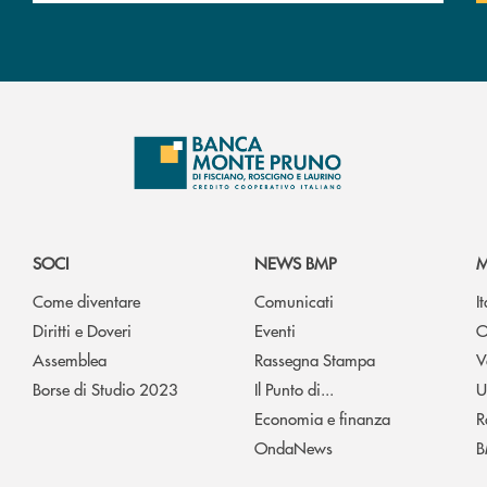
SOCI
NEWS BMP
M
Come diventare
Comunicati
I
Diritti e Doveri
Eventi
O
Assemblea
Rassegna Stampa
V
Borse di Studio 2023
Il Punto di...
U
Economia e finanza
R
OndaNews
B