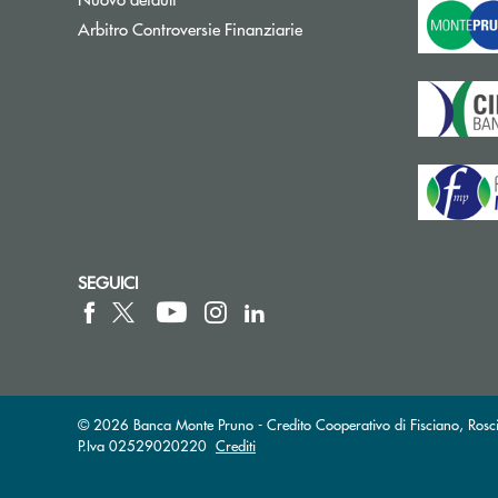
Apre una nuova finestra
Arbitro Controversie Finanziarie
SEGUICI
© 2026 Banca Monte Pruno - Credito Cooperativo di Fisciano, Rosci
P.Iva 02529020220
Crediti