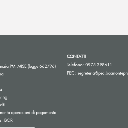
CONTATTI
Telefono:
0975 398611
Apre una nuova finestra
nzia PMI MISE (legge 662/96)
PEC:
segreteria@pec.bccmontepru
na
tà
wing
Apre una nuova finestra
lti
mento operazioni di pagamento
Apre una nuova finestra
si IBOR