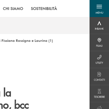
CHI SIAMO
SOSTENIBILITÀ
MENU
menu destra
INBANK
INBANK
i Fisciano Roscigno e Laurino (1)
FILIALI
FILIALI
UTILITY
UTILITY
CONTATTI
CONTATTI
 la
TESORERIE
TESORERIE
no, bcc