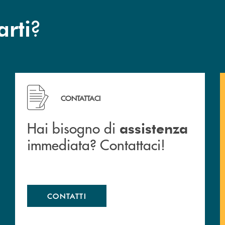
?
arti
 filiali&nbsp; di Banca Monte Pruno
Hai bisogno di assistenza immediata? Contattaci!
CONTATTACI
Hai bisogno di
assistenza
immediata? Contattaci!
CONTATTI