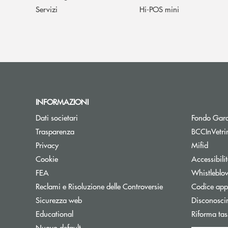
Servizi
Hi-POS mini
INFORMAZIONI
Dati societari
Fondo Gara
Trasparenza
BCCInVetri
Privacy
Mifid
Cookie
Accessibili
FEA
Whistleblo
Reclami e Risoluzione delle Controversie
Codice appa
Sicurezza web
Disconosci
Educational
Riforma tas
Nuovo default