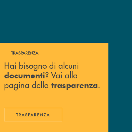
Hai bisogno di alcuni documenti ? Vai alla pagina della 
TRASPARENZA
Hai bisogno di alcuni
? Vai alla
documenti
pagina della
.
trasparenza
TRASPARENZA