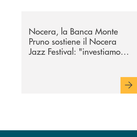
/archivio-uno-tv/nocera-la-banca-monte-pruno-sos
Nocera, la Banca Monte
Pruno sostiene il Nocera
Jazz Festival: "investiamo
nella comunità"