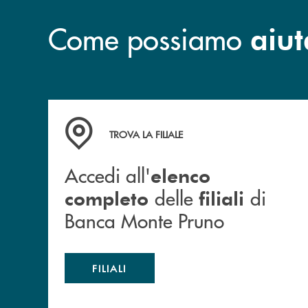
Come possiamo
aiut
Accedi all' elenco completo&nbsp; delle&nbsp;
TROVA LA FILIALE
Accedi all'
elenco
delle
di
completo
filiali
Banca Monte Pruno
FILIALI