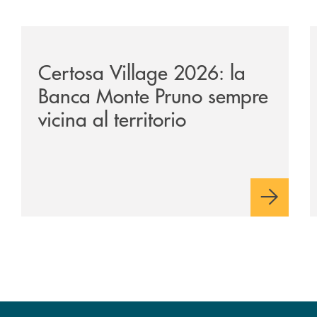
tiene-il-nocera-jazz-festival-investiamo-nella-comunita/
/archivio-uno-tv/certosa-village-2026-la-banca-monte-
/
Certosa Village 2026: la
Banca Monte Pruno sempre
vicina al territorio