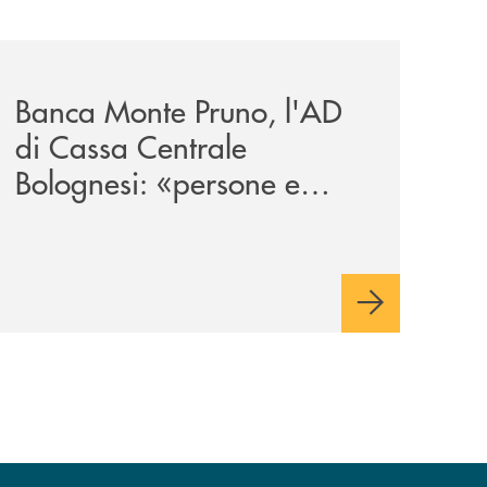
pruno-sempre-vicina-al-territorio/
archivio-uno-tv/banca-monte-pruno-lad-di-cassa-centrale-bo
Banca Monte Pruno, l'AD
di Cassa Centrale
Bolognesi: «persone e
territori al centro del
Credito Cooperativo»