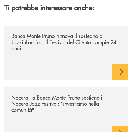
Ti potrebbe interessare anche:
/archivio-uno-tv/banca-monte-pruno-rinnova-il-sostegno-a-jazzinlaurino-
Banca Monte Pruno rinnova il sostegno a
JazzinLaurino: il Festival del Cilento compie 24
anni
/archivio-uno-tv/nocera-la-banca-monte-pruno-sostiene-il-nocera-jazz-f
Nocera, la Banca Monte Pruno sostiene il
Nocera Jazz Festival: "investiamo nella
comunità"