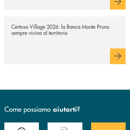
/archivio-uno-tv/certosa-village-2026-la-banca-monte-pruno-sempre-vici
Certosa Village 2026: la Banca Monte Pruno
sempre vicina al territorio
Come possiamo
?
aiutarti
Accedi all' elenco completo&nbsp; delle&nbsp; filiali&nbsp; di Banca 
Hai bisogno di assistenza immediata? Contatta
Hai bisogno di alcuni