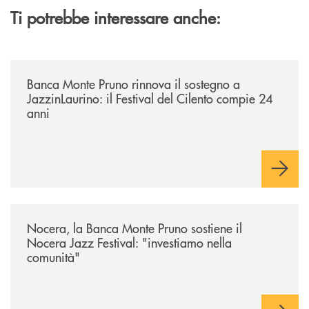
Ti potrebbe interessare anche:
/archivio-uno-tv/banca-monte-pruno-rinnova-il-sostegno-a-jazzinlaurino-
Banca Monte Pruno rinnova il sostegno a
JazzinLaurino: il Festival del Cilento compie 24
anni
/archivio-uno-tv/nocera-la-banca-monte-pruno-sostiene-il-nocera-jazz-f
Nocera, la Banca Monte Pruno sostiene il
Nocera Jazz Festival: "investiamo nella
comunità"