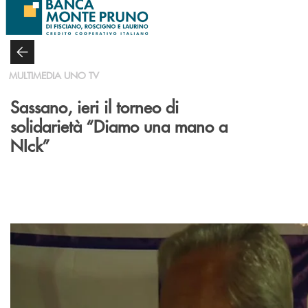
Salta al contenuto principale
MULTIMEDIA UNO TV
Sassano, ieri il torneo di
solidarietà “Diamo una mano a
NIck”