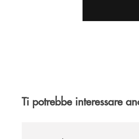
Ti potrebbe interessare an
/archivio-uno-tv/nocera-la-banca-monte-pruno-sos