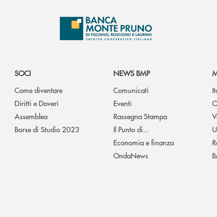
SOCI
NEWS BMP
M
Come diventare
Comunicati
I
Diritti e Doveri
Eventi
O
Assemblea
Rassegna Stampa
V
Borse di Studio 2023
Il Punto di...
U
Economia e finanza
R
OndaNews
B