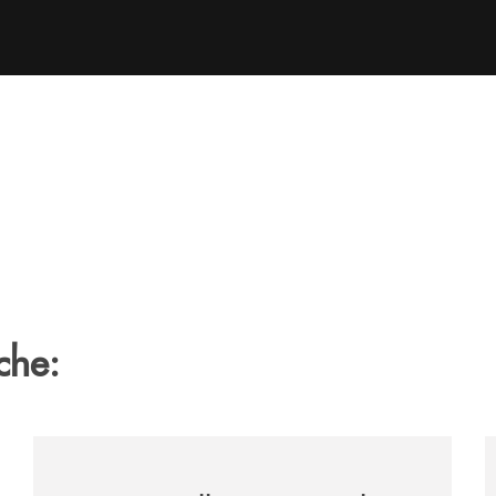
che:
tiene-il-nocera-jazz-festival-investiamo-nella-comunita/
/archivio-uno-tv/certosa-village-2026-la-banca-monte-
/