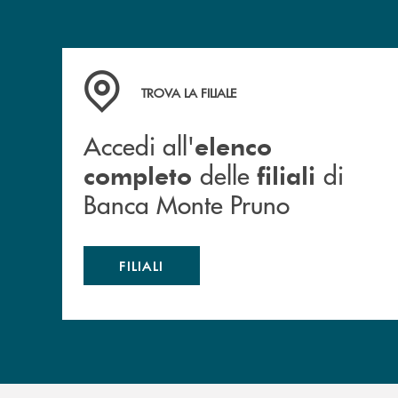
Accedi all' elenco completo&nbsp; delle&nbsp;
TROVA LA FILIALE
Accedi all'
elenco
delle
di
completo
filiali
Banca Monte Pruno
FILIALI