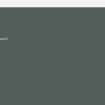
(si apre l’app di posta elettronica)
no.it