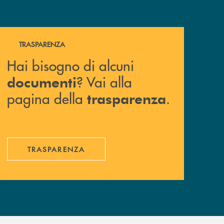
Hai bisogno di alcuni documenti ? Vai alla pagina della 
TRASPARENZA
Hai bisogno di alcuni
? Vai alla
documenti
pagina della
.
trasparenza
TRASPARENZA