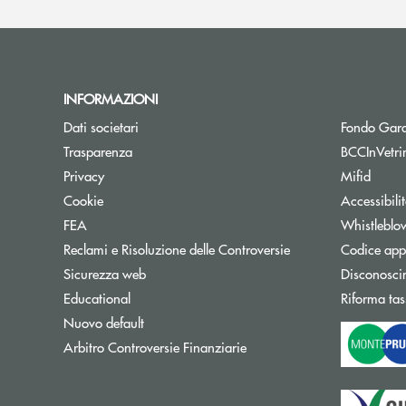
INFORMAZIONI
Dati societari
Fondo Gara
Trasparenza
BCCInVetri
Privacy
Mifid
Cookie
Accessibili
FEA
Whistleblo
Reclami e Risoluzione delle Controversie
Codice appa
Sicurezza web
Disconosci
Educational
Riforma tas
Nuovo default
Apre una nuova finestra
Arbitro Controversie Finanziarie