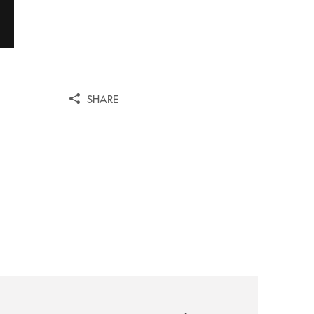
SHARE
pruno-sempre-vicina-al-territorio/
archivio-uno-tv/banca-monte-pruno-lad-di-cassa-centrale-bo