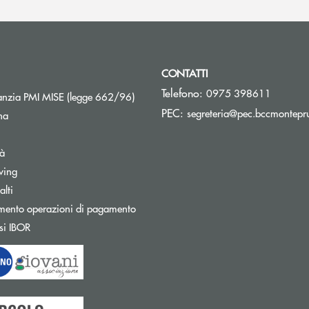
CONTATTI
Telefono:
0975 398611
Apre una nuova finestra
nzia PMI MISE (legge 662/96)
PEC:
segreteria@pec.bccmontepru
na
tà
wing
Apre una nuova finestra
lti
mento operazioni di pagamento
Apre una nuova finestra
si IBOR