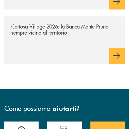
/archivio-uno-tv/certosa-village-2026-la-banca-monte-pruno-sempre-vici
Certosa Village 2026: la Banca Monte Pruno
sempre vicina al territorio
Come possiamo
?
aiutarti
Accedi all' elenco completo&nbsp; delle&nbsp; filiali&nbsp; di Banca 
Hai bisogno di assistenza immediata? Contatta
Hai bisogno di alcuni