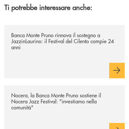
Ti potrebbe interessare anche:
/archivio-uno-tv/banca-monte-pruno-rinnova-il-sostegno-a-jazzinlaurino-
Banca Monte Pruno rinnova il sostegno a
JazzinLaurino: il Festival del Cilento compie 24
anni
/archivio-uno-tv/nocera-la-banca-monte-pruno-sostiene-il-nocera-jazz-f
Nocera, la Banca Monte Pruno sostiene il
Nocera Jazz Festival: "investiamo nella
comunità"