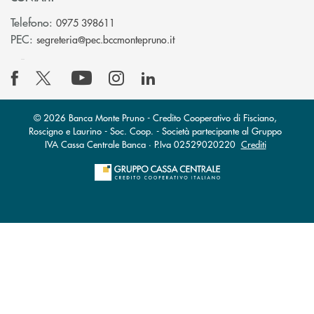
Telefono:
0975 398611
(si apre l’app di posta elettro
PEC:
segreteria@pec.bccmontepruno.it
© 2026 Banca Monte Pruno - Credito Cooperativo di Fisciano,
Roscigno e Laurino - Soc. Coop. - Società partecipante al Gruppo
IVA Cassa Centrale Banca · P.Iva 02529020220
Crediti