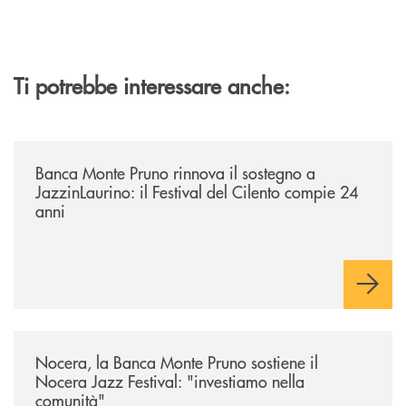
Ti potrebbe interessare anche:
/archivio-uno-tv/banca-monte-pruno-rinnova-il-sostegno-a-jazzinlaurino-
Banca Monte Pruno rinnova il sostegno a
JazzinLaurino: il Festival del Cilento compie 24
anni
/archivio-uno-tv/nocera-la-banca-monte-pruno-sostiene-il-nocera-jazz-f
Nocera, la Banca Monte Pruno sostiene il
Nocera Jazz Festival: "investiamo nella
comunità"