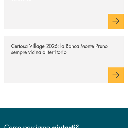
/archivio-uno-tv/certosa-village-2026-la-banca-monte-pruno-sempre-vici
Certosa Village 2026: la Banca Monte Pruno
sempre vicina al territorio
Come possiamo
?
aiutarti